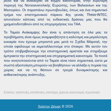
ρόλο και να αναδειχθεί σε κόμβο καινοτομίας στην ευρύτερη
περιοχή της Νοτιοανατολικής Ευρώπης, των Βαλκανίων και της
Μεσογείου. Οι παραπάνω πρωτοβουλίες, όπως και ένα σημαντικό
τμήμα του επιστημονικού πάρκου 4ης γενιάς Thess-INTEC,
αποτελούν κάποιες από τις ενδεικτικές δράσεις μας που θα
χρηματοδοτηθούν από τις επιχορηγήσεις του ΤΑΑ.
Το Ταμείο Ανάκαμψης δεν είναι η απάντηση σε όλα μας τα
προβλήματα, είναι όμως αναμφισβήτητα η καλύτερη και μεγαλύτερη
ευκαιρία που έχουμε μπροστά μας μετά το Σχέδιο Μάρσαλ, την
οποία οφείλουμε να εκμεταλλευτούμε στο έπακρο. Με αυτόν τον
τρόπο επιβραβεύουμε την επιστημονική αριστεία και στηρίζουμε
έμπρακτα την επιστημονική και επιχειρηματική καινοτομία. Τα ποσά
που κινητοποιούνται από το Ταμείο είναι τόσο σημαντικά, ώστε με
σωστή αξιοποίηση μπορούν να βοηθήσουν να αλλάξει η πορεία της
χώρας και να τη θέσουν σε τροχιά δυναμικότερης και
ανθεκτικότερης ανάπτυξης.
Ετικέτες:
ανάπτυξη
,
επενδύσεις
,
επιστήμη
,
έρευνα
,
καινοτομία
,
τεχνολογία
Χρίστος Δήμας
© 2026