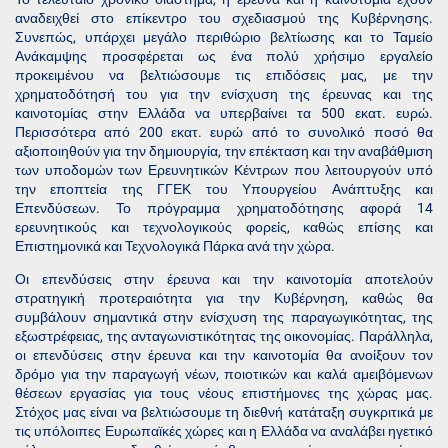
αναδειχθεί στο επίκεντρο του σχεδιασμού της Κυβέρνησης.
Συνεπώς, υπάρχει μεγάλο περιθώριο βελτίωσης και το Ταμείο
Ανάκαμψης προσφέρεται ως ένα πολύ χρήσιμο εργαλείο
προκειμένου να βελτιώσουμε τις επιδόσεις μας, με την
χρηματοδότησή του για την ενίσχυση της έρευνας και της
καινοτομίας στην Ελλάδα να υπερβαίνει τα 500 εκατ. ευρώ.
Περισσότερα από 200 εκατ. ευρώ από το συνολικό ποσό θα
αξιοποιηθούν για την δημιουργία, την επέκταση και την αναβάθμιση
των υποδομών των Ερευνητικών Κέντρων που λειτουργούν υπό
την εποπτεία της ΓΓΕΚ του Υπουργείου Ανάπτυξης και
Επενδύσεων. Το πρόγραμμα χρηματοδότησης αφορά 14
ερευνητικούς και τεχνολογικούς φορείς, καθώς επίσης και
Επιστημονικά και Τεχνολογικά Πάρκα ανά την χώρα.
Οι επενδύσεις στην έρευνα και την καινοτομία αποτελούν
στρατηγική προτεραιότητα για την Κυβέρνηση, καθώς θα
συμβάλουν σημαντικά στην ενίσχυση της παραγωγικότητας, της
εξωστρέφειας, της ανταγωνιστικότητας της οικονομίας. Παράλληλα,
οι επενδύσεις στην έρευνα και την καινοτομία θα ανοίξουν τον
δρόμο για την παραγωγή νέων, ποιοτικών και καλά αμειβόμενων
θέσεων εργασίας για τους νέους επιστήμονες της χώρας μας.
Στόχος μας είναι να βελτιώσουμε τη διεθνή κατάταξη συγκριτικά με
τις υπόλοιπες Ευρωπαϊκές χώρες και η Ελλάδα να αναλάβει ηγετικό