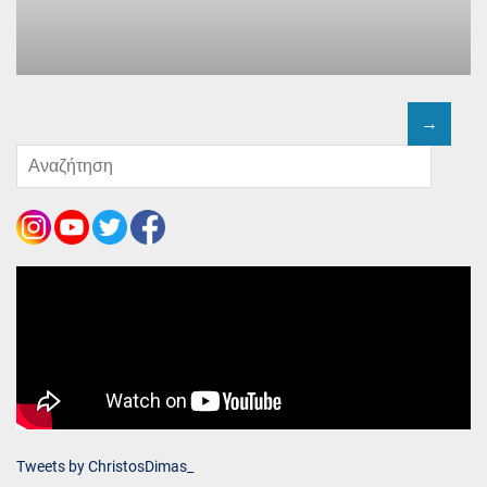
Tweets by ChristosDimas_