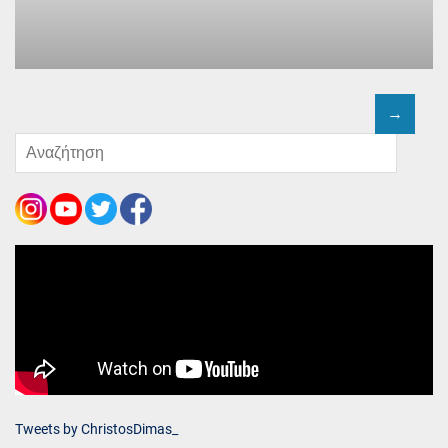
Tweets by ChristosDimas_