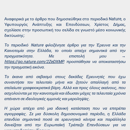
Αναφορικά με το άρθρο που δημοσιεύθηκε στο περιοδικό Nature, ο
Υφυπουργός Ανάπτυξης και Επενδύσεων, Χρίστος Δήμας,
σχολίασε στην προσωπική του σελίδα σε γνωστό μέσο κοινωνικής
δικτύωσης:
Το περιοδικό Nature φιλοξένησε άρθρο για την Έρευνα και την
Καινοτομία στην Ελλάδα, το οποίο απείχε σημαντικά από την
πραγματικότητα. Με επιστολή μου →
https://go.nature.com/2ZeDXMP
, προσπάθησα να αποκαταστήσω
την πραγματική εικόνα.
Το έκανα από σεβασμό στους δεκάδες Ερευνητές που έχω
συναντήσει τον τελευταίο μήνα και ζητούν απαλλαγή από τα
ατελείωτα γραφειοκρατικά βάρη. Αλλά και προς όλους εκείνους, που
ασχολούνται με την καινοτομία και έδωσαν μάχες τα τελευταία χρόνια
απέναντι σε ιδεολογικές εμμονές και μεροληψίες.
Η χώρα απέχει από μια ιδανική κατάσταση που να επιτρέπει
αγιογραφίες. Σε μια δύσκολη δημοσιονομικά περίοδο, η Ελλάδα
επενδύει σημαντικά ποσά σε ερευνητικά κέντρα και παράλληλα
δανείζεται από την Ευρωπαϊκή Τράπεζα Επενδύσεων για να