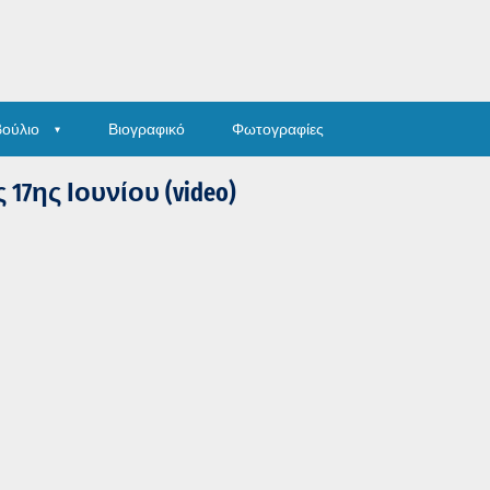
βούλιο
Βιογραφικό
Φωτογραφίες
17ης Ιουνίου (video)