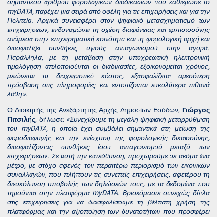
σημαντικού αριθμού φορολογικών διαδικασιών που καθιέρωσε το
myDATA, παρέχει μια σειρά από οφέλη για τις επιχειρήσεις και για την
Πολιτεία. Αρχικά συνεισφέρει στον ψηφιακό μετασχηματισμό των
επιχειρήσεων, ενδυναμώνει τη σχέση διαφάνειας και εμπιστοσύνης
ανάμεσα στην επιχειρηματική κοινότητα και τη φορολογική αρχή και
διασφαλίζει συνθήκες υγιούς ανταγωνισμού στην αγορά.
Παράλληλα, με τη μετάβαση στην υποχρεωτική ηλεκτρονική
τιμολόγηση απλοποιούνται οι διαδικασίες, εξοικονομείται χρόνος,
μειώνεται το διαχειριστικό κόστος, εξασφαλίζεται αμεσότερη
πρόσβαση στις πληροφορίες και εντοπίζονται ευκολότερα πιθανά
λάθη».
Ο Διοικητής της Ανεξάρτητης Αρχής Δημοσίων Εσόδων,
Γιώργος
Πιτσιλής
, δήλωσε:
«Συνεχίζουμε τη μεγάλη ψηφιακή μεταρρύθμιση
του myDATA, η οποία έχει συμβάλει σημαντικά στη μείωση της
φοροδιαφυγής και την ενίσχυση της φορολογικής δικαιοσύνης,
διασφαλίζοντας συνθήκες ίσου ανταγωνισμού μεταξύ των
επιχειρήσεων. Σε αυτή την κατεύθυνση, προχωρούμε σε ακόμα ένα
μέτρο, με στόχο αφενός τον περαιτέρω περιορισμό των εικονικών
συναλλαγών, που πλήττουν τις συνεπείς επιχειρήσεις, αφετέρου τη
διευκόλυνση υποβολής των δηλώσεών τους, με τα δεδομένα που
τηρούνται στην πλατφόρμα myDATA. Βρισκόμαστε συνεχώς δίπλα
στις επιχειρήσεις για να διασφαλίσουμε τη βέλτιστη χρήση της
πλατφόρμας και την αξιοποίηση των δυνατοτήτων που προσφέρει