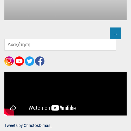
Tweets by ChristosDimas_