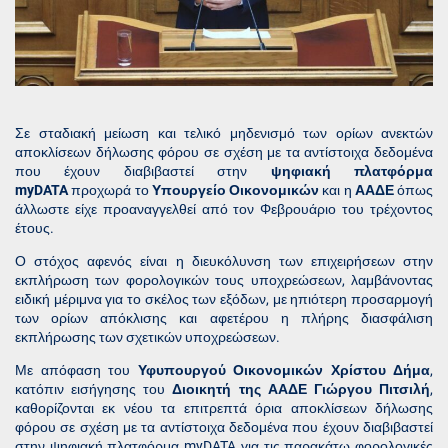
Σε σταδιακή μείωση και τελικό μηδενισμό των ορίων ανεκτών
αποκλίσεων δήλωσης φόρου σε σχέση με τα αντίστοιχα δεδομένα
που έχουν διαβιβαστεί στην
ψηφιακή πλατφόρμα
myDATA
προχωρά το
Υπουργείο Οικονομικών
και η
ΑΑΔΕ
όπως
άλλωστε είχε προαναγγελθεί από τον Φεβρουάριο του τρέχοντος
έτους.
Ο στόχος αφενός είναι η διευκόλυνση των επιχειρήσεων στην
εκπλήρωση των φορολογικών τους υποχρεώσεων, λαμβάνοντας
ειδική μέριμνα για το σκέλος των εξόδων, με ηπιότερη προσαρμογή
των ορίων απόκλισης και αφετέρου η πλήρης διασφάλιση
εκπλήρωσης των σχετικών υποχρεώσεων.
Με απόφαση του
Υφυπουργού Οικονομικών Χρίστου Δήμα
,
κατόπιν εισήγησης του
Διοικητή της ΑΑΔΕ Γιώργου Πιτσιλή
,
καθορίζονται εκ νέου τα επιτρεπτά όρια αποκλίσεων δήλωσης
φόρου σε σχέση με τα αντίστοιχα δεδομένα που έχουν διαβιβαστεί
στην ψηφιακή πλατφόρμα myDATA για τις παρακάτω φορολογικές