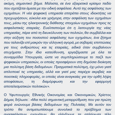
ακόμη, σημαντικό βήμα. Μάλιστα, σε ένα εξαιρετικά κρίσιμο πεδίο
που σχετίζεται άμεσα με την οδική ασφάλεια. Αυτό της ασφάλισης των
οχημάτων. Η νέα ψηφιακή υπηρεσία επιτρέπει στους ιδιοκτήτες να
προχωρήσουν, εύκολα και γρήγορα, στην ασφάλιση των οχημάτων
τους, μέσω της ηλεκτρονικής διάθεσης στοιχείων οχημάτων προς τις
ασφαλιστικές εταιρείες. Ευελπιστούμε ότι η λειτουργία της νέας
υπηρεσίας, πέρα από τη διευκόλυνση των πολιτών, θα συμβάλλει και
στην αύξηση του ποσοστού ασφάλισης των οχημάτων, ένα ζήτημα
που ταλανίζει επί μακρόν την ελληνική αγορά, με σοβαρές επιπτώσεις
για τους ανθρώπους και τις εταιρείες, ειδικά όταν συμβαίνουν
ατυχήματα. Στην ίδια κατεύθυνση, εργαζόμαστε με όλα τα
συναρμόδια Υπουργεία, ώστε να συμπληρώσουμε το παζλ των
ψηφιακών υπηρεσιών, οι οποίες προσφέρουν στη δημόσια διοίκηση
μια πολύτιμη βάση δεδομένων. Πραγματικά πολύτιμη, όχι μόνο γιατί
απλοποιεί τις υπηρεσίες, αλλά και γιατί μας παρέχει ακριβείς και
ποιοτικές πληροφορίες, οι οποίες είναι αναγκαίες για την ορθή λήψη
αποφάσεων, τη διαμόρφωση και την εφαρμογή
αποτελεσματικών πολιτικών
»
.
Ο Υφυπουργός Εθνικής Οικονομίας και Οικονομικών, Χρίστος
Δήμας δήλωσε :
«Μια πολύ σημαντική μεταρρύθμιση που για πρώτη
φορά ενώνουμε βάσεις δεδομένων της Πολιτείας. Με αυτόν τον
τρόπο θα αντιμετωπίσουμε συνολικά το πρόβλημα των
ανασφάλιστων οχημάτων, θα ελέγξουμε τα απλήρωτα τέλη