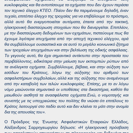
κυκλοφορίας και θα εντοπίσουμε τα οχήματα που δεν έχουν περάσει
τον τεχνικό έλεγχο ΚΤΕΟ. Πλέον δεν θα περιμένουμε δηλαδή, έναν
τυχαίο, επιτόπιο έλεγχο της τροχαίας για να επιβάλουμε το πρόστιμο,
αλλά αυτό θα ενεργοποιείται αυτόματα, έπειτα από την τακτική,
ηλεκτρονική διασταύρωση στοιχείων που θα διενεργείται. Επιπλέον,
με την διασταύρωση δεδομένων των οχημάτων, πιστεύουμε πως θα
έχουμε λιγότερα ατυχήματα από την αποχή τεχνικού ελέγχου, αρά
θα συμβάλλουμε ουσιαστικά και σε αυτό το μεγάλο κοινωνικό ζήτημα
των τροχαίων ατυχημάτων και στην βελτίωση της οδικής ασφάλειας.
Το γεγονός αυτό, θα έχει σημαντικό αντίκτυπο στην προστασία του
περιβάλλοντος, ειδικότερα στην μείωση των εκπομπών ρύπων από
τα ανέλεγκτα οχήματα. Συμβάλλουμε, βέβαια, και στην αύξηση των
εσόδων του Κράτους, λόγω της αύξησης του αριθμού των
ασφαλιστήριων συμβολαίων, αλλά και της αύξησης που αναμένουμε
από την καταβολή των τελών κυκλοφορίας. Επίσης, με το εν λόγω
νόμο μειώνονται σημαντικά οι υποθέσεις στα δικαστήρια, καθότι θα
μειωθούν αισθητά τα ανασφάλιστα οχήματα.Ενώ, ο νομοταγής και
συνεπής με τις υποχρεώσεις του πολίτης θα νιώσει ότι επιτέλους το
Κράτος λειτουργεί στο πεδίο αυτό και δεν κλείνει το μάτι στην ανομία
δια της απουσίας του».
Ο Πρόεδρος της Ένωσης Ασφαλιστικών Εταιρειών Ελλάδος,
Αλέξανδρος Σαρρηγεωργίου δήλωσε
:
«
Η ηλεκτρονική πρόσβαση
των ασφαλιστικών επιχειρήσεων σε πληροφορίες και δεδομένα της