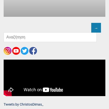
Tweets by ChristosDimas_