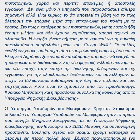
πιστοποιητικά, χαρτιά και περιττές επισκέψεις ή αποστολές
εγγράφων. Δεν είναι μόνο η υπηρεσία που παρουσιάσαμε σήμερα
σημαντική αλλά είναι κυρίως το ότι αποτελεί τη βάση για το πώς
βλέπουμε την επόμενη μέρα στην επικοινωνία του πολίτη με το
κράτος. Στο πως η κατάργηση των πιστοποιητικών, για την οποία ήδη
έχουμε μιλήσει και ήδη έχουμε νομοθετήσει, μπορεί τεχνικά να
υλοποιηθεί. Η έναρξη γίνεται σήμερα με το
consent
για τη σύναψη
ασφαλιστήριου συμβολαίου μέσω του
Gov
.
gr
Wallet
. Οι πολίτες
κερδίζουν χρόνο, αντίστοιχα τόσο οι ασφαλιστικές εταιρείες όσο και το
Ελληνικό Δημόσιο εξοικονομούν πολύτιμους πόρους, ενώ ενισχύεται
η διαφάνεια των διαδικασιών. Στη νέα ψηφιακή Ελλάδα περνάμε σε
μια νέα εποχή, στην εποχή της διακίνησης δεδομένων και όχι
εγγράφων για την ολοκλήρωση διαδικασιών και συναλλαγών, με
στόχο να βελτιώνουμε καθημερινά την ζωή των πολιτών και των
επιχειρήσεων. Αυτό είναι το ζητούμενο από τον Πρωθυπουργό
Κυριάκο Μητσοτάκη και η προσδοκία συνολικά της κοινωνίας από το
Υπουργείο Ψηφιακής Διακυβέρνησης».
Ο Υπουργός Υποδομών και Μεταφορών, Χρήστος Σταϊκούρας
δήλωσε: «
Το Υπουργείο Υποδομών και Μεταφορών ήταν το πρώτο
που συνήψε Μνημόνιο Συνεργασίας με το Υπουργείο Ψηφιακής
Διακυβέρνησης, τον Ιανουάριο του 2020. Με κοινή και συντονισμένη
προσπάθεια, βούληση, σχέδιο και όραμα, έχουμε καταφέρει να
φέρουμε εις πέρας πολλά έργα. Σήμερα πραγματοποιούμε ένα