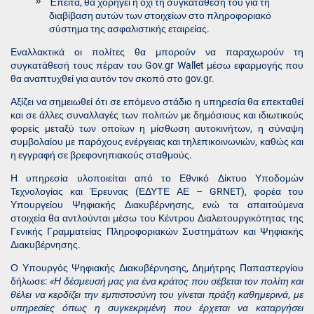
Έπειτα, θα χορηγεί ή όχι τη συγκατάθεση του για τη
διαβίβαση αυτών των στοιχείων στο πληροφοριακό
σύστημα της ασφαλιστικής εταιρείας.
Εναλλακτικά οι πολίτες θα μπορούν να παραχωρούν τη
συγκατάθεσή τους πέραν του Gov.gr Wallet μέσω εφαρμογής που
θα αναπτυχθεί για αυτόν τον σκοπό στο gov.gr.
Αξίζει να σημειωθεί ότι σε επόμενο στάδιο η υπηρεσία θα επεκταθεί
και σε άλλες συναλλαγές των πολιτών με δημόσιους και ιδιωτικούς
φορείς μεταξύ των οποίων η μίσθωση αυτοκινήτων, η σύναψη
συμβολαίου με παρόχους ενέργειας και τηλεπικοινωνιών, καθώς και
η εγγραφή σε βρεφονηπιακούς σταθμούς.
Η υπηρεσία υλοποιείται από το Εθνικό Δίκτυο Υποδομών
Τεχνολογίας και Έρευνας (ΕΔΥΤΕ ΑΕ – GRNET), φορέα του
Υπουργείου Ψηφιακής Διακυβέρνησης, ενώ τα απαιτούμενα
στοιχεία θα αντλούνται μέσω του Κέντρου Διαλειτουργικότητας της
Γενικής Γραμματείας Πληροφοριακών Συστημάτων και Ψηφιακής
Διακυβέρνησης.
Ο Υπουργός Ψηφιακής Διακυβέρνησης, Δημήτρης Παπαστεργίου
δήλωσε:
«Η δέσμευσή μας για ένα κράτος που σέβεται τον πολίτη και
θέλει να κερδίζει την εμπιστοσύνη του γίνεται πράξη καθημερινά, με
υπηρεσίες όπως η συγκεκριμένη που έρχεται να καταργήσει