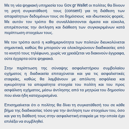
Με τη νέα ψηφιακή υπηρεσία του Gov.gr Wallet οι πολίτες θα δίνουν
τη ρητή συγκατάθεσή τους (consent) για τη διάθεση των
απαραίτητων δεδομένων τους σε δημόσιους και ιδιωτικούς φορείς.
Με αυτόν τον τρόπο θα συναλλάσσονται άμεσα και εύκολα,
επιτρέποντας την άντληση και διάθεση των συγκεκριμένων κατά
περίπτωση στοιχείων τους.
Με τον τρόπο αυτό η καθημερινότητα των πολιτών διευκολύνεται
σημαντικά, καθώς θα μπορούν να ολοκληρώνουν διαδικασίες από
το κινητό τους τηλέφωνο, χωρίς να χρειάζεται να διακινούν έγγραφα,
ούτε έγχαρτα ούτε ψηφιακά.
Στην περίπτωση της σύναψης ασφαλιστήριου συμβολαίου
οχήματος η διαδικασία επιταχύνεται και για τις ασφαλιστικές
εταιρείες, καθώς θα λαμβάνουν με απόλυτη ασφάλεια και
εγκυρότητα τα απαραίτητα στοιχεία του πολίτη και του προς
ασφάλιση οχήματος, μέσω άντλησης από τα μητρώα του δημοσίου
που είναι ήδη καταχωρισμένα.
Επισημαίνεται ότι ο πολίτης θα δίνει τη συγκατάθεσή του σε κάθε
βήμα της διαδικασίας τόσο για την άντληση των στοιχείων του, όσο
και για τη διάθεσή τους στην ασφαλιστική εταιρεία με την οποία έχει
επιλέξει να συμβληθεί.