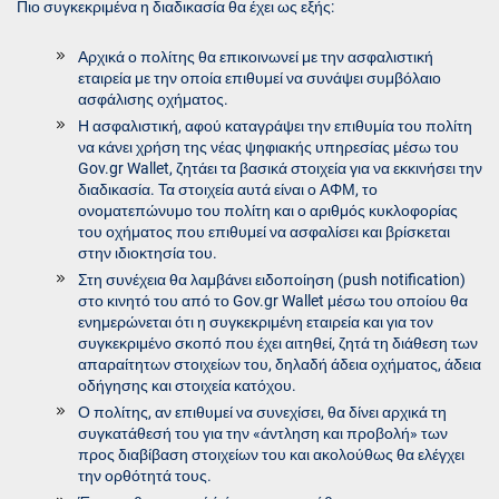
Πιο συγκεκριμένα η διαδικασία θα έχει ως εξής:
Αρχικά ο πολίτης θα επικοινωνεί με την ασφαλιστική
εταιρεία με την οποία επιθυμεί να συνάψει συμβόλαιο
ασφάλισης οχήματος.
Η ασφαλιστική, αφού καταγράψει την επιθυμία του πολίτη
να κάνει χρήση της νέας ψηφιακής υπηρεσίας μέσω του
Gov.gr Wallet, ζητάει τα βασικά στοιχεία για να εκκινήσει την
διαδικασία. Τα στοιχεία αυτά είναι ο ΑΦΜ, το
ονοματεπώνυμο του πολίτη και ο αριθμός κυκλοφορίας
του οχήματος που επιθυμεί να ασφαλίσει και βρίσκεται
στην ιδιοκτησία του.
Στη συνέχεια θα λαμβάνει ειδοποίηση (push notification)
στο κινητό του από το Gov.gr Wallet μέσω του οποίου θα
ενημερώνεται ότι η συγκεκριμένη εταιρεία και για τον
συγκεκριμένο σκοπό που έχει αιτηθεί, ζητά τη διάθεση των
απαραίτητων στοιχείων του, δηλαδή άδεια οχήματος, άδεια
οδήγησης και στοιχεία κατόχου.
Ο πολίτης, αν επιθυμεί να συνεχίσει, θα δίνει αρχικά τη
συγκατάθεσή του για την «άντληση και προβολή» των
προς διαβίβαση στοιχείων του και ακολούθως θα ελέγχει
την ορθότητά τους.