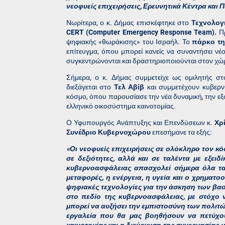
νεοφυείς επιχειρήσεις, Ερευνητικά Κέντρα και 
Νωρίτερα, ο κ. Δήμας επισκέφτηκε στο
Τεχνολογ
CERT (Computer Emergency Response Team).
Πρ
ψηφιακής «θωράκισης» του Ισραήλ. Το
πάρκο τη
επίτευγμα, όπου μπορεί κανείς να συναντήσει νέο
συγκεντρώνονται και δραστηριοποιούνται στον χώ
Σήμερα, ο κ. Δήμας συμμετείχε ως ομιλητής στ
διεξάγεται στο
Τελ Αβίβ
και συμμετέχουν κυβερνήσ
κόσμο, όπου παρουσίασε την νέα δυναμική, την εξω
ελληνικό οικοσύστημα καινοτομίας.
Ο Υφυπουργός Ανάπτυξης και Επενδύσεων κ.
Χρ
Συνέδριο Κυβερνοχώρου
επεσήμανε τα εξής:
«Οι νεοφυείς επιχειρήσεις σε ολόκληρο τον κ
σε δεξιότητες, αλλά και σε ταλέντα με εξει
κυβερνοασφάλειας απασχολεί σήμερα όλα τα κ
μεταφορές, η ενέργεια, η υγεία και ο χρηματο
ψηφιακές τεχνολογίες για την άσκηση των βα
στο πεδίο της κυβερνοασφάλειας, με στόχο 
μπορεί να αυξήσει την εμπιστοσύνη των πολιτώ
εργαλεία που θα μας βοηθήσουν να πετύχου