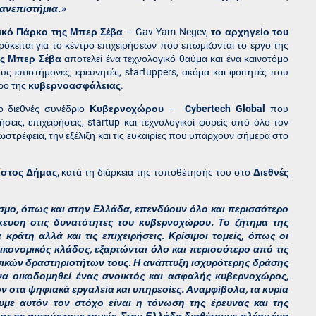
Πανεπιστήμια.»
ικό Πάρκο της Μπερ Σέβα
– Gav-Yam Negev,
το αρχηγείο του
όκειται για το κέντρο επιχειρήσεων που επωμίζονται το έργο της
ς Μπερ Σέβα
αποτελεί ένα τεχνολογικό θαύμα και ένα καινοτόμο
υς επιστήμονες, ερευνητές, startuppers, ακόμα και φοιτητές που
ρο της
κυβερνοασφάλειας
.
ο διεθνές συνέδριο
Κυβερνοχώρου
–
Cybertech Global
που
εις, επιχειρήσεις, startup και τεχνολογικοί φορείς από όλο τον
στρέφεια, την εξέλιξη και τις ευκαιρίες που υπάρχουν σήμερα στο
ίστος Δήμας,
κατά τη διάρκεια της τοποθέτησής του στο
Διεθνές
όσμο, όπως και στην Ελλάδα, επενδύουν όλο και περισσότερο
δίκευση στις δυνατότητες του κυβερνοχώρου. Το ζήτημα της
ράτη αλλά και τις επιχειρήσεις. Κρίσιμοι τομείς, όπως οι
οικονομικός κλάδος, εξαρτώνται όλο και περισσότερο από τις
σικών δραστηριοτήτων τους. Η ανάπτυξη ισχυρότερης δράσης
να οικοδομηθεί ένας ανοικτός και ασφαλής κυβερνοχώρος,
ν στα ψηφιακά εργαλεία και υπηρεσίες. Αναμφίβολα, τα κυρία
με αυτόν τον στόχο είναι η τόνωση της έρευνας και της