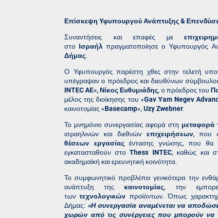
Επίσκεψη Υφυπουργού Ανάπτυξης & Επενδύσε
Συναντήσεις και επαφές με
επιχειρημ
στο
Ισραήλ
πραγματοποίησε ο Υφυπουργός Ανά
Δήμας
.
Ο Υφυπουργός παρέστη χθες στην τελετή υπο
υπέγραψαν ο πρόεδρος και διευθύνων σύμβουλος
INTEC AE»,
Νίκος Ευθυμιάδης
, ο πρόεδρος του
Πα
μέλος της διοίκησης του «
Gav Yam Negev Advanc
καινοτομίας «
Basecamp
»,
Uzy Zwebner
.
Το μνημόνιο συνεργασίας αφορά στη
μεταφορά 
ισραηλινών και διεθνών
επιχειρήσεων
, που 
θέσεων
εργασίας
έντασης γνώσης, που θα δη
εγκατασταθούν στο
Thess INTEC
, καθώς και 
ακαδημαϊκή και ερευνητική κοινότητα.
Το συμφωνητικό προβλέπει γενικότερα την ενθ
ανάπτυξη της
καινοτομίας
, την εμπορ
των
τεχνολογικών
προϊόντων. Όπως χαρακτηρ
Δήμας:
«Η συνεργασία αναμένεται να αποδώσε
χωρών από τις συνέργειες που μπορούν να