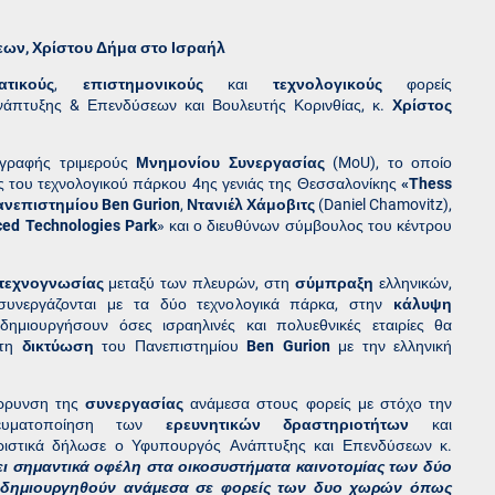
ων, Χρίστου Δήμα στο Ισραήλ
ατικούς
,
επιστημονικούς
και
τεχνολογικούς
φορείς
πτυξης & Επενδύσεων και Βουλευτής Κορινθίας, κ.
Χρίστος
γραφής τριμερούς
Μνημονίου Συνεργασίας
(MoU), το οποίο
 του τεχνολογικού πάρκου 4ης γενιάς της Θεσσαλονίκης
«Thess
νεπιστημίου Ben Gurion
,
Ντανιέλ Χάμοβιτς
(Daniel Chamovitz),
ed Technologies Park
» και ο διευθύνων σύμβουλος του κέντρου
τεχνογνωσίας
μεταξύ των πλευρών, στη
σύμπραξη
ελληνικών,
συνεργάζονται με τα δύο τεχνολογικά πάρκα, στην
κάλυψη
μιουργήσουν όσες ισραηλινές και πολυεθνικές εταιρίες θα
στη
δικτύωση
του Πανεπιστημίου
Ben Gurion
με την ελληνική
άρρυνση της
συνεργασίας
ανάμεσα στους φορείς με στόχο την
ευματοποίηση των
ερευνητικών δραστηριοτήτων
και
ιστικά δήλωσε ο Υφυπουργός Ανάπτυξης και Επενδύσεων κ.
ι σημαντικά οφέλη στα οικοσυστήματα καινοτομίας των δύο
 δημιουργηθούν ανάμεσα σε φορείς των δυο χωρών όπως