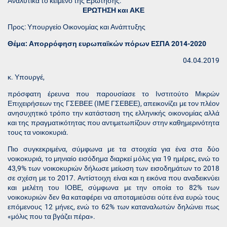
Αναλυτικά το κείμενο της Ερώτησης:
ΕΡΩΤΗΣΗ και ΑΚΕ
Προς: Υπουργείο Οικονομίας και Ανάπτυξης
Θέμα: Απορρόφηση ευρωπαϊκών πόρων ΕΣΠΑ 2014-2020
04.04.2019
κ. Υπουργέ,
πρόσφατη έρευνα που παρουσίασε το Ινστιτούτο Μικρών
Επιχειρήσεων της ΓΣΕΒΕΕ (ΙΜΕ ΓΣΕΒΕΕ), απεικονίζει με τον πλέον
ανησυχητικό τρόπο την κατάσταση της ελληνικής οικονομίας αλλά
και της πραγματικότητας που αντιμετωπίζουν στην καθημερινότητα
τους τα νοικοκυριά.
Πιο συγκεκριμένα, σύμφωνα με τα στοιχεία για ένα στα δύο
νοικοκυριά, το μηνιαίο εισόδημα διαρκεί μόλις για 19 ημέρες, ενώ το
43,9% των νοικοκυριών δήλωσε μείωση των εισοδημάτων το 2018
σε σχέση με το 2017. Αντίστοιχη είναι και η εικόνα που αναδεικνύει
και μελέτη του ΙΟΒΕ, σύμφωνα με την οποία το 82% των
νοικοκυριών δεν θα καταφέρει να αποταμιεύσει ούτε ένα ευρώ τους
επόμενους 12 μήνες, ενώ το 62% των καταναλωτών δηλώνει πως
«μόλις που τα βγάζει πέρα».