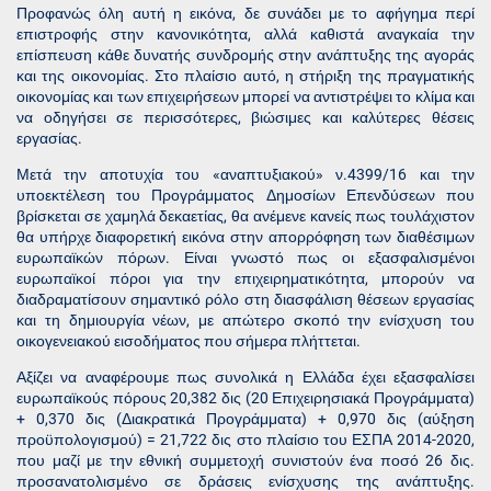
Προφανώς όλη αυτή η εικόνα, δε συνάδει με το αφήγημα περί
επιστροφής στην κανονικότητα, αλλά καθιστά αναγκαία την
επίσπευση κάθε δυνατής συνδρομής στην ανάπτυξης της αγοράς
και της οικονομίας. Στο πλαίσιο αυτό, η στήριξη της πραγματικής
οικονομίας και των επιχειρήσεων μπορεί να αντιστρέψει το κλίμα και
να οδηγήσει σε περισσότερες, βιώσιμες και καλύτερες θέσεις
εργασίας.
Μετά την αποτυχία του «αναπτυξιακού» ν.4399/16 και την
υποεκτέλεση του Προγράμματος Δημοσίων Επενδύσεων που
βρίσκεται σε χαμηλά δεκαετίας, θα ανέμενε κανείς πως τουλάχιστον
θα υπήρχε διαφορετική εικόνα στην απορρόφηση των διαθέσιμων
ευρωπαϊκών πόρων. Είναι γνωστό πως οι εξασφαλισμένοι
ευρωπαϊκοί πόροι για την επιχειρηματικότητα, μπορούν να
διαδραματίσουν σημαντικό ρόλο στη διασφάλιση θέσεων εργασίας
και τη δημιουργία νέων, με απώτερο σκοπό την ενίσχυση του
οικογενειακού εισοδήματος που σήμερα πλήττεται.
Αξίζει να αναφέρουμε πως συνολικά η Ελλάδα έχει εξασφαλίσει
ευρωπαϊκούς πόρους 20,382 δις (20 Επιχειρησιακά Προγράμματα)
+ 0,370 δις (Διακρατικά Προγράμματα) + 0,970 δις (αύξηση
προϋπολογισμού) = 21,722 δις στο πλαίσιο του ΕΣΠΑ 2014-2020,
που μαζί με την εθνική συμμετοχή συνιστούν ένα ποσό 26 δις.
προσανατολισμένο σε δράσεις ενίσχυσης της ανάπτυξης.