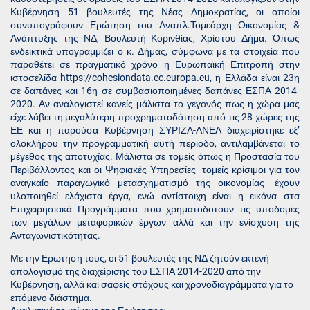
Κυβέρνηση 51 βουλευτές της Νέας Δημοκρατίας, οι οποίοι
συνυπογράφουν Ερώτηση του Αναπλ.Τομεάρχη Οικονομίας &
Ανάπτυξης της ΝΔ, Βουλευτή Κορινθίας, Χρίστου Δήμα. Όπως
ενδεικτικά υπογραμμίζει ο κ. Δήμας, σύμφωνα με τα στοιχεία που
παραθέτει σε πραγματικό χρόνο η Ευρωπαϊκή Επιτροπή στην
ιστοσελίδα https://cohesiondata.ec.europa.eu, η Ελλάδα είναι 23η
σε δαπάνες και 16η σε συμβασιοποιημένες δαπάνες ΕΣΠΑ 2014-
2020. Αν αναλογιστεί κανείς μάλιστα το γεγονός πως η χώρα μας
είχε λάβει τη μεγαλύτερη προχρηματοδότηση από τις 28 χώρες της
ΕΕ και η παρούσα Κυβέρνηση ΣΥΡΙΖΑ-ΑΝΕΛ διαχειρίστηκε εξ’
ολοκλήρου την προγραμματική αυτή περίοδο, αντιλαμβάνεται το
μέγεθος της αποτυχίας. Μάλιστα σε τομείς όπως η Προστασία του
Περιβάλλοντος και οι Ψηφιακές Υπηρεσίες -τομείς κρίσιμοι για τον
αναγκαίο παραγωγικό μετασχηματισμό της οικονομίας- έχουν
υλοποιηθεί ελάχιστα έργα, ενώ αντίστοιχη είναι η εικόνα στα
Επιχειρησιακά Προγράμματα που χρηματοδοτούν τις υποδομές
των μεγάλων μεταφορικών έργων αλλά και την ενίσχυση της
Ανταγωνιστικότητας.
Με την Ερώτηση τους, οι 51 βουλευτές της ΝΔ ζητούν εκτενή
απολογισμό της διαχείρισης του ΕΣΠΑ 2014-2020 από την
Κυβέρνηση, αλλά και σαφείς στόχους και χρονοδιαγράμματα για το
επόμενο διάστημα.