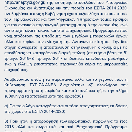
http://anaptyxi.gov.gr, της επίσημης ιστοσελίδας του Υπουργείου
Οικονομίας και Ανάπτυξης για την πορεία του ΕΣΠΑ 2014-2020,
αντιλαμβάνεται πως η Κυβέρνηση έχει πράξει ελάχιστα στους τομείς
του Περιβάλλοντος και των Ψηφιακών Υπηρεσιών- τομείς κρίσιμοι
για τον αναγκαίο παραγωγικό μετασχηματισμό της οικονομίας- ενώ
αντίστοιχη είναι η εικόνα και στα Επιχειρησιακά Προγράμματα που
χρηματοδοτούν τις υποδομές των μεγάλων μεταφορικών έργων
αλλά και κυρίως την ενίσχυση της Ανταγωνιστικότητας. Την ίδια
στιγμή συνεχίζεται η αποεπένδυση στην ελληνική οικονομία με τις
επενδύσεις να καταγράφουν διαρκή πτώση (σε ετήσια βάση το δ΄
τρίμηνο 2018- δ΄ τρίμηνο 2017
οι ιδιωτικές επενδύσεις μειώθηκαν
ενώ η έλλειψη ρευστότητας στραγγαλίζει κύρια τις μικρομεσαίες
επιχειρήσεις.
Λαμβάνοντας υπόψη τα παραπάνω, αλλά και το γεγονός πως η
Κυβέρνηση ΣΥΡΙΖΑ-ΑΝΕΛ διαχειρίστηκε εξ’ ολοκλήρου την
προγραμματική αυτή περίοδο και κατά συνέπεια φέρει την πλήρη
ευθύνη για τα αποτελέσματα της, ερωτάσθε:
α) Για ποιο λόγο καταγράφονται οι τόσο απογοητευτικές επιδόσεις
της χώρας στο ΕΣΠΑ 2014-2020;
β) Ποια ήταν η απορρόφηση των ευρωπαϊκών πόρων για το έτος
2018 αλλά και σωρευτικά και ανά Επιχειρησιακό Πρόγραμμα;