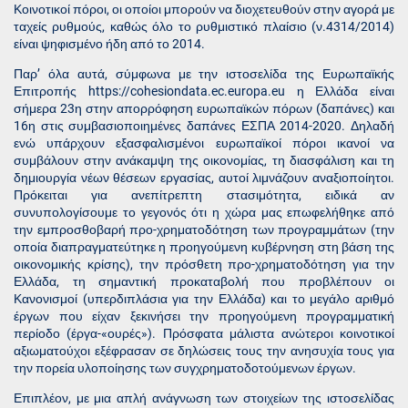
Κοινοτικοί πόροι, οι οποίοι μπορούν να διοχετευθούν στην αγορά με
ταχείς ρυθμούς, καθώς όλο το ρυθμιστικό πλαίσιο (ν.4314/2014)
είναι ψηφισμένο ήδη από το 2014.
Παρ’ όλα αυτά, σύμφωνα με την ιστοσελίδα της Ευρωπαϊκής
Επιτροπής https://cohesiondata.ec.europa.eu η Ελλάδα είναι
σήμερα 23η στην απορρόφηση ευρωπαϊκών πόρων (δαπάνες) και
16η στις συμβασιοποιημένες δαπάνες ΕΣΠΑ 2014-2020. Δηλαδή
ενώ υπάρχουν εξασφαλισμένοι ευρωπαϊκοί πόροι ικανοί να
συμβάλουν στην ανάκαμψη της οικονομίας, τη διασφάλιση και τη
δημιουργία νέων θέσεων εργασίας, αυτοί λιμνάζουν αναξιοποίητοι.
Πρόκειται για ανεπίτρεπτη στασιμότητα, ειδικά αν
συνυπολογίσουμε το γεγονός ότι η χώρα μας επωφελήθηκε από
την εμπροσθοβαρή προ-χρηματοδότηση των προγραμμάτων (την
οποία διαπραγματεύτηκε η προηγούμενη κυβέρνηση στη βάση της
οικονομικής κρίσης), την πρόσθετη προ-χρηματοδότηση για την
Ελλάδα, τη σημαντική προκαταβολή που προβλέπουν οι
Κανονισμοί (υπερδιπλάσια για την Ελλάδα) και το μεγάλο αριθμό
έργων που είχαν ξεκινήσει την προηγούμενη προγραμματική
περίοδο (έργα-«ουρές»). Πρόσφατα μάλιστα ανώτεροι κοινοτικοί
αξιωματούχοι εξέφρασαν σε δηλώσεις τους την ανησυχία τους για
την πορεία υλοποίησης των συγχρηματοδοτούμενων έργων.
Επιπλέον, με μια απλή ανάγνωση των στοιχείων της ιστοσελίδας