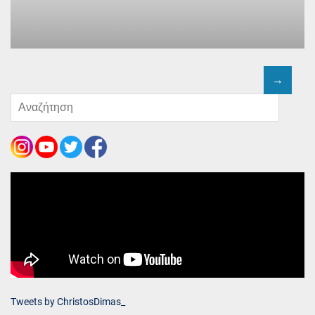
Tweets by ChristosDimas_