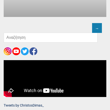
Tweets by ChristosDimas_