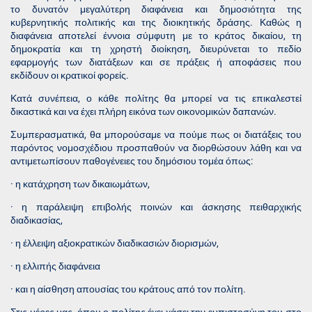
το δυνατόν μεγαλύτερη διαφάνεια και δημοσιότητα της
κυβερνητικής πολιτικής και της διοικητικής δράσης. Καθώς η
διαφάνεια αποτελεί έννοια σύμφυτη με το κράτος δικαίου, τη
δημοκρατία και τη χρηστή διοίκηση, διευρύνεται το πεδίο
εφαρμογής των διατάξεων και σε πράξεις ή αποφάσεις που
εκδίδουν οι κρατικοί φορείς.
Κατά συνέπεια, ο κάθε πολίτης θα μπορεί να τις επικαλεστεί
δικαστικά και να έχει πλήρη εικόνα των οικονομικών δαπανών.
Συμπερασματικά, θα μπορούσαμε να πούμε πως οι διατάξεις του
παρόντος νομοσχέδιου προσπαθούν να διορθώσουν λάθη και να
αντιμετωπίσουν παθογένειες του δημόσιου τομέα όπως:
· η κατάχρηση των δικαιωμάτων,
· η παράλειψη επιβολής ποινών και άσκησης πειθαρχικής
διαδικασίας,
· η έλλειψη αξιοκρατικών διαδικασιών διορισμών,
· η ελλιπής διαφάνεια
· και η αίσθηση απουσίας του κράτους από τον πολίτη.
Στις μέρες μας, όπου ο πολίτης έχει χάσει την εμπιστοσύνη του στο