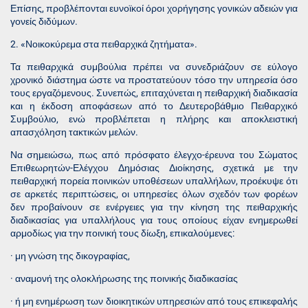
Επίσης, προβλέπονται ευνοϊκοί όροι χορήγησης γονικών αδειών για
γονείς διδύμων.
2. «Νοικοκύρεμα στα πειθαρχικά ζητήματα».
Τα πειθαρχικά συμβούλια πρέπει να συνεδριάζουν σε εύλογο
χρονικό διάστημα ώστε να προστατεύουν τόσο την υπηρεσία όσο
τους εργαζόμενους. Συνεπώς, επιταχύνεται η πειθαρχική διαδικασία
και η έκδοση αποφάσεων από το Δευτεροβάθμιο Πειθαρχικό
Συμβούλιο, ενώ προβλέπεται η πλήρης και αποκλειστική
απασχόληση τακτικών μελών.
Να σημειώσω, πως από πρόσφατο έλεγχο-έρευνα του Σώματος
Επιθεωρητών-Ελέγχου Δημόσιας Διοίκησης, σχετικά με την
πειθαρχική πορεία ποινικών υποθέσεων υπαλλήλων, προέκυψε ότι
σε αρκετές περιπτώσεις, οι υπηρεσίες όλων σχεδόν των φορέων
δεν προβαίνουν σε ενέργειες για την κίνηση της πειθαρχικής
διαδικασίας για υπαλλήλους για τους οποίους είχαν ενημερωθεί
αρμοδίως για την ποινική τους δίωξη, επικαλούμενες:
· μη γνώση της δικογραφίας,
· αναμονή της ολοκλήρωσης της ποινικής διαδικασίας
· ή μη ενημέρωση των διοικητικών υπηρεσιών από τους επικεφαλής