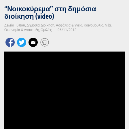
“Νοικοκύρεμα” στη δημόσια
διοίκηση (video)
Δελτία Τύπου
,
Δημόσια Διοίκηση, Ασφάλεια & Υγεία
,
Κοινοβούλιο
,
Νέα
,
Οικονομία & Ανάπτυξη
,
Ομιλίες
06/11/2013