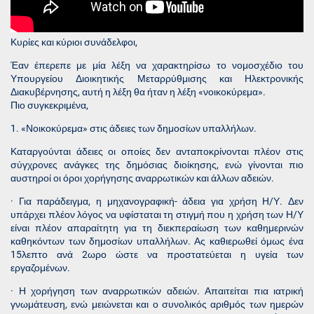
Κυρίες και κύριοι συνάδελφοι,
Έαν έπερεπε με μία λέξη να χαρακτηρίσω το νομοσχέδιο του
Υπουργείου Διοικητικής Μεταρρύθμισης και Ηλεκτρονικής
Διακυβέρνησης, αυτή η λέξη θα ήταν η λέξη «νοικοκύρεμα».
Πιο συγκεκριμένα,
1. «Νοικοκύρεμα» στις άδειες των δημοσίων υπαλλήλων.
Καταργούνται άδειες οι οποίες δεν ανταποκρίνονται πλέον στις
σύγχρονες ανάγκες της δημόσιας διοίκησης, ενώ γίνονται πιο
αυστηροί οι όροι χορήγησης αναρρωτικών και άλλων αδειών.
· Για παράδειγμα, η μηχανογραφική- άδεια για χρήση Η/Υ. Δεν
υπάρχει πλέον λόγος να υφίσταται τη στιγμή που η χρήση των Η/Υ
είναι πλέον απαραίτητη για τη διεκπεραίωση των καθημερινών
καθηκόντων των δημοσίων υπαλλήλων. Ας καθιερωθεί όμως ένα
15λεπτο ανά 2ωρο ώστε να προστατεύεται η υγεία των
εργαζομένων.
· Η χορήγηση των αναρρωτικών αδειών. Απαιτείται πια ιατρική
γνωμάτευση, ενώ μειώνεται και ο συνολικός αριθμός των ημερών