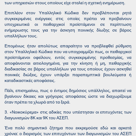
των υπηρεσιών στους οποίους είχε σταλεί η σχετική ενημέρωση.
Επιπλέον στον Υπαλληλικό Κώδικα δεν προβλέπονται ρητά
συγκεκριμένες ενέργειες στις οποίες πρέπει να προβαίνουν
υποχρεωτικά οι πειθαρχικοί προϊστάμενοι σε περίπτωση
ενήμερωσης τους για την άσκηση ποινικής δίωξης σε βάρος
υπαλλήλων τους.
Επομένως ήταν απολύτως απαραίτητο να προβλεφθεί ρύθμιση
στον Υπαλληλικό Κώδικα που να υπογραμμίζει πως, οι πειθαρχικοί
προϊστάμενοι οφείλουν, εντός συγκεκριμένης προθεσμίας, να
αποφάινονται αιτιολογημένα, για την κίνηση ή μη, πειθαρχικής
διαδικασίας σε βάρος υπαλλήλων για τους οποίους έχουν ασκηθεί
ποινικές διώξεις, έχουν υπάρξει παραπεμπτικά βουλεύματα ή
καταδικαστικές αποφάσεις.
Πάλι, επισημαίνω, πως ο έντιμος δημόσιος υπάλληλος, απαιτεί να
βγαίνουν δίκαιες και γρήγορες αποφάσεις ώστε να διαχωρίζουμε
όταν πρέπει τα χλωρά από τα ξερά.
3. «Νοικοκύρεμα» στις αδικίες που υπέστησαν οι επιτυχόντες των
διαγωνισμών 8Κ και 9Κ του ΑΣΕΠ.
Ένα πολύ σημαντικό ζήτημα που εκκρεμούσε εδώ και αρκετά
χρόνια: ο διορισμός των επιτυχόντων των διαγωνισμών του ΑΣΕΠ