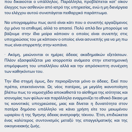
που δικαιούται ο υπάλληλος. Παράλληλα, προβλέπεται κατ’ οίκον
έλεγχος των ασθενών από ιατρό της υπηρεσίας, ενώ η μη διενέργεια
του ελέγχου αυτού συνεπάγεται πειθαρχικό παράπτωμα.
Να υπογραμμίσω πως αυτό είναι κάτι που ο συνεπής εργαζόμενος
όχι μόνο το επιθυμεί, αλλά το απαιτεί. Πολύ απλά δεν μπορούμε να
βάζουμε στην ίδια μοίρα κάποιον ο οποίος είναι συνεπής στις
υποχρεώσεις του με κάποιον ο οποίος είναι ασυνεπής για να μη πω
πως είναι επιρρεπής στην κοπάνα.
· Ακόμη, μειώνονται οι ημέρες άδειας ακαδημαϊκών εξετάσεων.
Πλέον εξασφαλίζεται μια ισορροπία ανάμεσα στην επιστημονική
επιμόρφωση του υπαλλήλου αλλά και την απρόσκοπτη συνέχιση
των καθηκόντων του.
Την ίδια στιγμή όμως, δεν περιορίζονται μόνο οι άδειες. Εκεί που
πρέπει, επεκτείνονται. Ως νέος πατέρας, με μεγάλη ικανοποίηση
βλέπω πως το νομοσχέδιο αποκαθιστά το αίσθημα της ισότητας και
ισονομίας των φύλων και παράλληλα εναρμονίζει το εθνικό δίκαιο με
τις κοινοτικές υποχρεώσεις, μιας και δίνεται η δυνατότητα στον
πατέρα δημόσιο υπάλληλο να κάνει χρήση είτε του μειωμένου
ωραρίου ή της 9μηνης άδειας ανατροφής τέκνου. Έτσι, επιδιώκεται
ένας καλύτερος συντονισμός μεταξύ της επαγγελματικής και της
οικογενειακής ζωής.