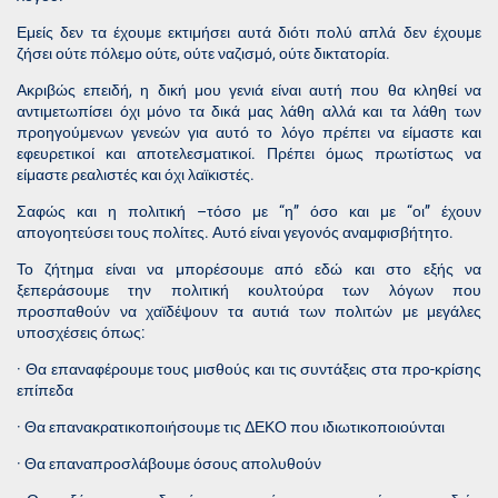
Εμείς δεν τα έχουμε εκτιμήσει αυτά διότι πολύ απλά δεν έχουμε
ζήσει ούτε πόλεμο ούτε, ούτε ναζισμό, ούτε δικτατορία.
Ακριβώς επειδή, η δική μου γενιά είναι αυτή που θα κληθεί να
αντιμετωπίσει όχι μόνο τα δικά μας λάθη αλλά και τα λάθη των
προηγούμενων γενεών για αυτό το λόγο πρέπει να είμαστε και
εφευρετικοί και αποτελεσματικοί. Πρέπει όμως πρωτίστως να
είμαστε ρεαλιστές και όχι λαϊκιστές.
Σαφώς και η πολιτική –τόσο με “η” όσο και με “οι” έχουν
απογοητεύσει τους πολίτες. Αυτό είναι γεγονός αναμφισβήτητο.
Το ζήτημα είναι να μπορέσουμε από εδώ και στο εξής να
ξεπεράσουμε την πολιτική κουλτούρα των λόγων που
προσπαθούν να χαϊδέψουν τα αυτιά των πολιτών με μεγάλες
υποσχέσεις όπως:
· Θα επαναφέρουμε τους μισθούς και τις συντάξεις στα προ-κρίσης
επίπεδα
· Θα επανακρατικοποιήσουμε τις ΔΕΚΟ που ιδιωτικοποιούνται
· Θα επαναπροσλάβουμε όσους απολυθούν