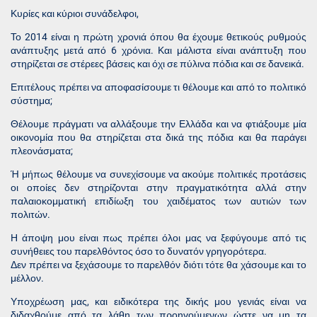
Κυρίες και κύριοι συνάδελφοι,
Το 2014 είναι η πρώτη χρονιά όπου θα έχουμε θετικούς ρυθμούς
ανάπτυξης μετά από 6 χρόνια. Και μάλιστα είναι ανάπτυξη που
στηρίζεται σε στέρεες βάσεις και όχι σε πύλινα πόδια και σε δανεικά.
Επιτέλους πρέπει να αποφασίσουμε τι θέλουμε και από το πολιτικό
σύστημα;
Θέλουμε πράγματι να αλλάξουμε την Ελλάδα και να φτιάξουμε μία
οικονομία που θα στηρίζεται στα δικά της πόδια και θα παράγει
πλεονάσματα;
Ή μήπως θέλουμε να συνεχίσουμε να ακούμε πολιτικές προτάσεις
οι οποίες δεν στηρίζονται στην πραγματικότητα αλλά στην
παλαιοκομματική επιδίωξη του χαιδέματος των αυτιών των
πολιτών.
Η άποψη μου είναι πως πρέπει όλοι μας να ξεφύγουμε από τις
συνήθειες του παρελθόντος όσο το δυνατόν γρηγορότερα.
Δεν πρέπει να ξεχάσουμε το παρελθόν διότι τότε θα χάσουμε και το
μέλλον.
Υποχρέωση μας, και ειδικότερα της δικής μου γενιάς είναι να
διδαχθούμε από τα λάθη των προηγούμενων ώστε να μη τα