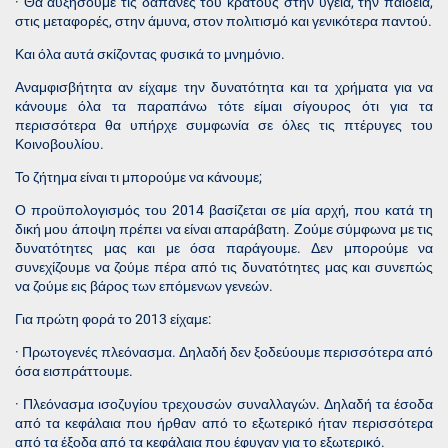
· Θα αυξήσουμε τις δαπάνες του κράτους στην υγεία, την παιδεία,
στις μεταφορές, στην άμυνα, στον πολιτισμό και γενικότερα παντού.
Και όλα αυτά σκίζοντας φυσικά το μνημόνιο.
Αναμφισβήτητα αν είχαμε την δυνατότητα και τα χρήματα για να
κάνουμε όλα τα παραπάνω τότε είμαι σίγουρος ότι για τα
περισσότερα θα υπήρχε συμφωνία σε όλες τις πτέρυγες του
Κοινοβουλίου.
Το ζήτημα είναι τι μπορούμε να κάνουμε;
Ο προϋπολογισμός του 2014 βασίζεται σε μία αρχή, που κατά τη
δική μου άποψη πρέπει να είναι απαράβατη. Ζούμε σύμφωνα με τις
δυνατότητες μας και με όσα παράγουμε. Δεν μπορούμε να
συνεχίζουμε να ζούμε πέρα από τις δυνατότητες μας και συνεπώς
να ζούμε εις βάρος των επόμενων γενεών.
Για πρώτη φορά το 2013 είχαμε:
· Πρωτογενές πλεόνασμα. Δηλαδή δεν ξοδεύουμε περισσότερα από
όσα εισπράττουμε.
· Πλεόνασμα ισοζυγίου τρεχουσών συναλλαγών. Δηλαδή τα έσοδα
από τα κεφάλαια που ήρθαν από το εξωτερικό ήταν περισσότερα
από τα έξοδα από τα κεφάλαια που έφυγαν για το εξωτερικό.