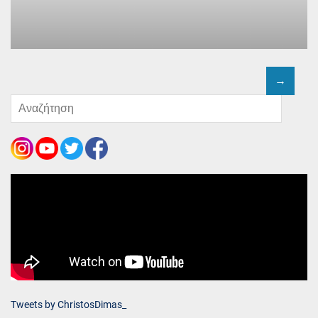
Tweets by ChristosDimas_