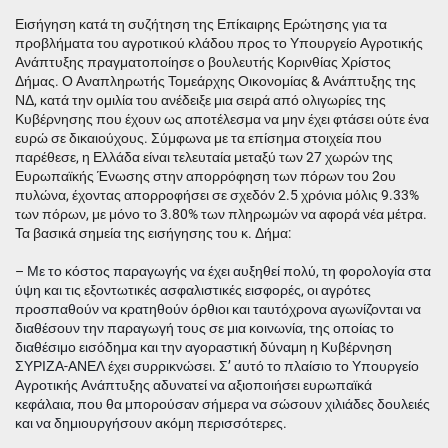
Εισήγηση κατά τη συζήτηση της Επίκαιρης Ερώτησης για τα
προβλήματα του αγροτικού κλάδου προς το Υπουργείο Αγροτικής
Ανάπτυξης πραγματοποίησε ο βουλευτής Κορινθίας Χρίστος
Δήμας. Ο Αναπληρωτής Τομεάρχης Οικονομίας & Ανάπτυξης της
ΝΔ, κατά την ομιλία του ανέδειξε μια σειρά από ολιγωρίες της
Κυβέρνησης που έχουν ως αποτέλεσμα να μην έχει φτάσει ούτε ένα
ευρώ σε δικαιούχους. Σύμφωνα με τα επίσημα στοιχεία που
παρέθεσε, η Ελλάδα είναι τελευταία μεταξύ των 27 χωρών της
Ευρωπαϊκής Ένωσης στην απορρόφηση των πόρων του 2ου
πυλώνα, έχοντας απορροφήσει σε σχεδόν 2.5 χρόνια μόλις 9.33%
των πόρων, με μόνο το 3.80% των πληρωμών να αφορά νέα μέτρα.
Τα βασικά σημεία της εισήγησης του κ. Δήμα:
–
Με το κόστος παραγωγής να έχει αυξηθεί πολύ, τη φορολογία στα
ύψη και τις εξοντωτικές ασφαλιστικές εισφορές, οι αγρότες
προσπαθούν να κρατηθούν όρθιοι και ταυτόχρονα αγωνίζονται να
διαθέσουν την παραγωγή τους σε μια κοινωνία, της οποίας το
διαθέσιμο εισόδημα και την αγοραστική δύναμη η Κυβέρνηση
ΣΥΡΙΖΑ-ΑΝΕΛ έχει συρρικνώσει. Σ’ αυτό το πλαίσιο το Υπουργείο
Αγροτικής Ανάπτυξης αδυνατεί να αξιοποιήσει ευρωπαϊκά
κεφάλαια, που θα μπορούσαν σήμερα να σώσουν χιλιάδες δουλειές
και να δημιουργήσουν ακόμη περισσότερες.