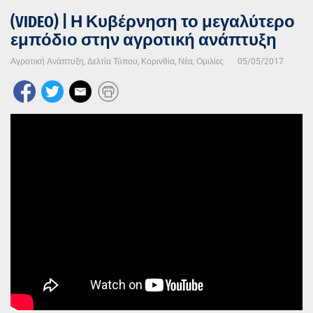
(VIDEO) | Η Κυβέρνηση το μεγαλύτερο
εμπόδιο στην αγροτική ανάπτυξη
Αγροτική Ανάπτυξη
,
Δελτία Τύπου
,
Κορινθία
,
Νέα
,
Ομιλίες
05/05/2017