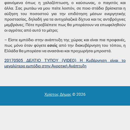
φαινόμενα όπως η χαλαζόπτωση, ο καύσωνας, ο παγετός και
άλλα.
Σας ρωτάω να μου πείτε λοιπόν,
σε ποιο στάδιο βρίσκεται η
αύξηση του ποσοστού για την επιδότηση μέσων ενεργητικής
προστασίας, δηλαδή για τα αντιχαλαζικά δίχτυα και τις αντιβρόχινες
μεμβράνες; Πότε προβλέπετε πως θα μπορέσουν να επωφεληθούν
οι αγρότες από αυτό το μέτρο;
– Είστε εμπόδιο στην ανάπτυξη της χώρας και είναι πια προφανές,
πως μόνο όταν φύγετε
εσείς
από την διακυβέρνηση του τόπου, η
Ελλάδα θα μπορέσει να ανασάνει και προχωρήσει μπροστά.
20170505 ΔΕΛΤΙΟ ΤΥΠΟΥ (VIDEO) H Κυβέρνηση είναι το
μεγαλύτερο εμπόδιο στην Αγροτική Ανάπτυξη
Χρίστος Δήμας
© 2026