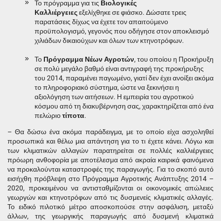
Το πρόγραμμα για τις
Βιολογικές
Καλλιέργειες
εξελίχθηκε σε φιάσκο.
Δώσατε τρεις
παρατάσεις δίχως να έχετε τον απαιτούμενο
προϋπολογισμό, γεγονός που οδήγησε στον αποκλεισμό
χιλιάδων δικαιούχων και όλων των κτηνοτρόφων.
Το
Πρόγραμμα Νέων Αγροτών
,
του οποίου η Προκήρυξη
σε πολύ μεγάλο βαθμό είναι αντιγραφή της προκήρυξης
του 2014, παραμένει παγωμένο, γιατί δεν έχει ανοίξει ακόμα
το πληροφοριακό σύστημα, ώστε να ξεκινήσει η
αξιολόγηση των αιτήσεων. Η εμπειρία του αγροτικού
κόσμου από τη διακυβέρνηση σας, χαρακτηρίζεται από ένα
πελώριο
τίποτα
.
– Θα δώσω ένα ακόμα παράδειγμα, με το οποίο είχα ασχοληθεί
προσωπικά και θέλω μια απάντηση για το τι έχετε κάνει.
Λόγω και
των κλιματικών αλλαγών παρατηρείται σε πολλές καλλιέργειες
πρόωρη ανθοφορία με αποτέλεσμα από ακραία καιρικά φαινόμενα
να προκαλούνται καταστροφές της παραγωγής. Για το σκοπό αυτό
εισήχθη πρόβλεψη στο Πρόγραμμα Αγροτικής Ανάπτυξης 2014 –
2020, προκειμένου να αντισταθμίζονται οι οικονομικές απώλειες
γεωργών και κτηνοτρόφων από τις δυσμενείς κλιματικές αλλαγές.
Το ειδικό πιλοτικό μέτρο αποσκοπούσε στην ασφάλιση, μεταξύ
άλλων, της γεωργικής παραγωγής από δυσμενή κλιματικά