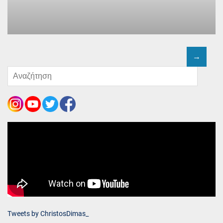
Tweets by ChristosDimas_