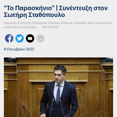
“Το Παρασκήνιο” | Συνέντευξη στον
Σωτήρη Σταθόπουλο
Αγροτική Ανάπτυξη
,
Εξωτερική Πολιτική & Άμυνα
,
Κορινθία
,
Νέα
,
Οικονομία &
Ανάπτυξη
,
Συνεντεύξεις
08/10/2022
8 Οκτωβρίου 2022