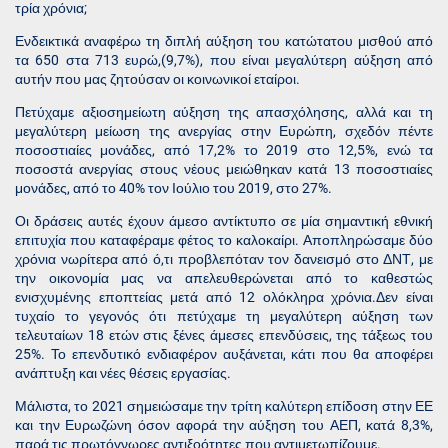
τρία χρόνια;
Ενδεικτικά αναφέρω τη διπλή αύξηση του κατώτατου μισθού από
τα 650 στα 713 ευρώ,(9,7%), που είναι μεγαλύτερη αύξηση από
αυτήν που μας ζητούσαν οι κοινωνικοί εταίροι.
Πετύχαμε αξιοσημείωτη αύξηση της απασχόλησης, αλλά και τη
μεγαλύτερη μείωση της ανεργίας στην Ευρώπη, σχεδόν πέντε
ποσοστιαίες μονάδες, από 17,2% το 2019 στο 12,5%, ενώ τα
ποσοστά ανεργίας στους νέους μειώθηκαν κατά 13 ποσοστιαίες
μονάδες, από το 40% τον Ιούλιο του 2019, στο 27%.
Οι δράσεις αυτές έχουν άμεσο αντίκτυπο σε μία σημαντική εθνική
επιτυχία που καταφέραμε φέτος το καλοκαίρι. Αποπληρώσαμε δύο
χρόνια νωρίτερα από ό,τι προβλεπόταν τον δανεισμό στο ΔΝΤ, με
την οικονομία μας να απελευθερώνεται από το καθεστώς
ενισχυμένης εποπτείας μετά από 12 ολόκληρα χρόνια.Δεν είναι
τυχαίο το γεγονός ότι πετύχαμε τη μεγαλύτερη αύξηση των
τελευταίων 18 ετών στις ξένες άμεσες επενδύσεις, της τάξεως του
25%. Το επενδυτικό ενδιαφέρον αυξάνεται, κάτι που θα αποφέρει
ανάπτυξη και νέες θέσεις εργασίας.
Μάλιστα, το 2021 σημειώσαμε την τρίτη καλύτερη επίδοση στην ΕΕ
και την Ευρωζώνη όσον αφορά την αύξηση του ΑΕΠ, κατά 8,3%,
παρά τις πρωτόγνωρες αντιξοότητες που αντιμετωπίζουμε.