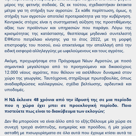
μέρος της φετινής σοδειάς. Ως εκ τούτου, σχεδιαστήκαν έκτακτα
μέτρα για τη στήριξη των αγροτών. Σε κάθε περίπτωση, όμως, η
στήριξη των αγροτών αποτελεί προτεραιότητα για την κυβέρνηση.
Κεντρικός στόχος είναι η συστηματική αύξηση της προστιθέμενης
αξίας των προϊόντων και υπηρεσιών που παράγει. Λόγω της
κρισιμότητας της κατάστασης, θεσπίσαμε μηδενικό συντελεστή
ΕΦΚστο πετρέλαιο κίνησης για το έτος 2022, με τη μορφή
επιστροφής του ποσού, ενώ επεκτείναμε την απαλλαγή από την
ειδική εισφορά αλληλεγγύης με ωφελούμενους και τους αγρότες.
Ακόμη, προχωρήσαμε στο Πρόγραμμα Νέων Αγροτών, με ποσό
σημαντικά μεγαλύτερο από το προηγούμενο και δικαιούχους
12.000 νέους αγρότες, που θέλουν να εισέλθουν δυναμικά στον
χώρο της γεωργίας. Ταυτόχρονα, στηρίζουμε πρωτοβουλίες, όπως
αναδιαρθρώσεις καλλιεργειών, σχέδια βελτίωσης, αρδευτικά και
υποδομές.
Η ΝΔ έκλεισε 48 χρόνια από την ίδρυσή της σε μια περίοδο
που η χώρα έχει μπει σε προεκλογική περίοδο. Ποιο
πιστεύετε πως είναι το διακύβευμα των εκλογών;
Δεν θα μπορούσε να είναι άλλο από το εξής:Θέλουμε μία χώρα σε
συνεχή τροχιά ανάπτυξης, ευημερίας και προόδου, ή μία χώρα
ασταθή με πισωγυρίσματα σε όλα αυτά που έχουμε κτίσει αυτά τα