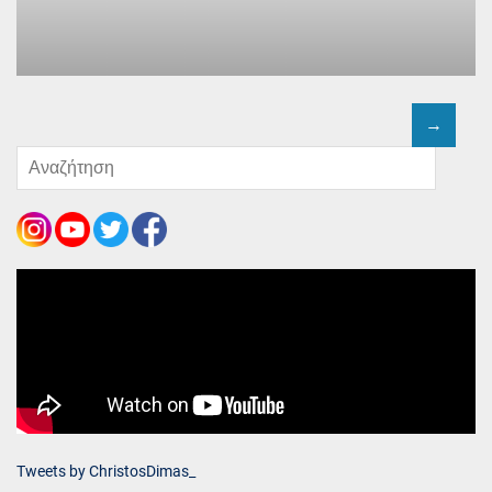
Tweets by ChristosDimas_