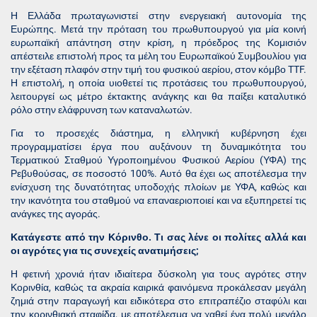
Η Ελλάδα πρωταγωνιστεί στην ενεργειακή αυτονομία της
Ευρώπης. Μετά την πρόταση του πρωθυπουργού για μία κοινή
ευρωπαϊκή απάντηση στην κρίση, η πρόεδρος της Κομισιόν
απέστειλε επιστολή προς τα μέλη του Ευρωπαϊκού Συμβουλίου για
την εξέταση πλαφόν στην τιμή του φυσικού αερίου, στον κόμβο TTF.
Η επιστολή, η οποία υιοθετεί τις προτάσεις του πρωθυπουργού,
λειτουργεί ως μέτρο έκτακτης ανάγκης και θα παίξει καταλυτικό
ρόλο στην ελάφρυνση των καταναλωτών.
Για το προσεχές διάστημα, η ελληνική κυβέρνηση έχει
προγραμματίσει έργα που αυξάνουν τη δυναμικότητα του
Τερματικού Σταθμού Υγροποιημένου Φυσικού Αερίου (ΥΦΑ) της
Ρεβυθούσας, σε ποσοστό 100%. Αυτό θα έχει ως αποτέλεσμα την
ενίσχυση της δυνατότητας υποδοχής πλοίων με ΥΦΑ, καθώς και
την ικανότητα του σταθμού να επαναεριοποιεί και να εξυπηρετεί τις
ανάγκες της αγοράς.
Κατάγεστε από την Κόρινθο. Τι σας λένε οι πολίτες αλλά και
οι αγρότες για τις συνεχείς ανατιμήσεις;
Η φετινή χρονιά ήταν ιδιαίτερα δύσκολη για τους αγρότες στην
Κορινθία, καθώς τα ακραία καιρικά φαινόμενα προκάλεσαν μεγάλη
ζημιά στην παραγωγή και ειδικότερα στο επιτραπέζιο σταφύλι και
την κορινθιακή σταφίδα, με αποτέλεσμα να χαθεί ένα πολύ μεγάλο