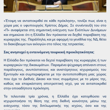
«Έτοιμη να ανταποκριθεί σε κάθε πρόκληση», τονίζει πως είναι η
χώρα μας ο υφυπουργός Χρίστος Δήμας. Σε συνέντευξή του στο
«Π» αναφέρεται στη σημαντική ενίσχυση των Ενόπλων Δυνάμεων
και σημειώνει ότι η Ελλάδα δεν πρόκειται να δεχθεί παραβίαση της
κυριαρχίας της. Παράλληλα, και με αφορμή τα γενέθλια της ΝΔ, θέτει
το διακύβευμα των εκλογών στο τέλος της τετραετίας.
Σας ανησυχεί η εντεινόμενη τουρκική προκλητικότητα;
Η Ελλάδα δεν πρόκειται να δεχτεί παραβίαση της κυριαρχίας ή των
κυριαρχικών της δικαιωμάτων. Παραμένει ψύχραιμη απέναντι στους
παράλογους, ανυπόστατους και ανιστόρητους ισχυρισμούς του
Ερντογάν και συμπεριφέρεται με την αυτοπεποίθηση μιας χώρας
που έχει το Διεθνές Δίκαιο και τους συμμάχους με το μέρος της,
καθώς και επαρκέστατη αποτρεπτική ισχύ, για να ανταποκριθεί
στην οποιαδήποτε πρόκληση.
Τα τελευταία τρία χρόνια, η Ελλάδα έχει κατορθώσει να
ισχυροποιήσει τη θέση της στη διεθνή κοινότητα, μέσω της
ενίσχυσης τόσο της διπλωματικής της ισχύος, όσο και της