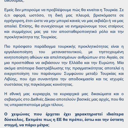
οικονομίας.
Εμείς δεν μπορούμε να προβλέψουμε πώς θα κινείται η Τουρκία. Σε
ό,τι αφορά, ωστόσο, τη δική μας πλευρά, βρισκόμαστε σε
εγρήγορση, έτσι ώστε να μην μπορεί κανείς να μας εκβιάζει ή να μας
απειλεί. Επίσης, θα συνεχίσουμε να ενημερώνουμε τους εταίρους
και συμμάχους μας για τον αποσταθεροποιητικό ρόλο και την
προκλητικότητα της Τουρκίας.
Πιο πρόσφατο παράδειγμα τουρκικής προκλητικότητας είναι η
εργαλειοποίηση του μεταναστευτικού, με τηστοχευμένη
κινητοποίηση αθώων και απελπισμένων ανθρώπων στο Αιγαίο, σε
μια προσπάθεια να εκβιάσουν την Ελλάδα και την Ευρώπη. Μία
ακόμα απόπειρα διαστρέβλωσης της πραγματικότητας αποτελεί η
ενεργοποίηση του παράνομου Συμφώνου μεταξύ Τουρκίας και
Λιβύης, που έχει συναντήσει την αποδοκιμασία και τις ισχυρές
συστάσεις της παγκόσμιας κοινότητας.
Η εθνική μας κυριαρχία, τα κυριαρχικά μας δικαιώματα και ο
σεβασμός στο Διεθνές Δίκαιο αποτελούν βασικές μας αρχές, που θα
τις υπερασπιστούμε μέχρι τέλους.
Ο χειμώνας που έρχεται έχει χαρακτηριστεί ιδιαίτερα
δύσκολος. Εκτιμάτε πως η ΕΕ θα πρέπει, έστω και την ύστατη
στιγμή, να πάρει μέτρα;