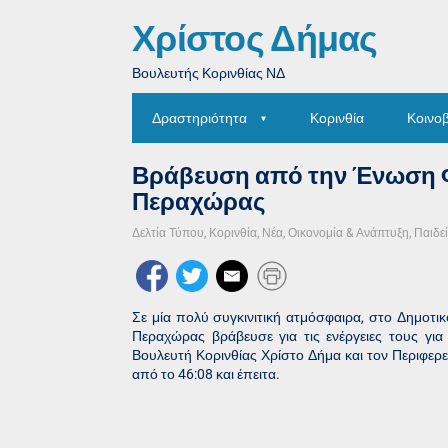
Χρίστος Δήμας
Βουλευτής Κορινθίας ΝΔ
Δραστηριότητα
Κορινθία
Κοινο
Βράβευση από την Ένωση 
Περαχώρας
Δελτία Τύπου
,
Κορινθία
,
Νέα
,
Οικονομία & Ανάπτυξη
,
Παιδε
Σε μία πολύ συγκινιτική ατμόσφαιρα, στο Δημοτ
Περαχώρας βράβευσε για τις ενέργειες τους γι
Βουλευτή Κορινθίας Χρίστο Δήμα και τον Περιφε
από το 46:08 και έπειτα.