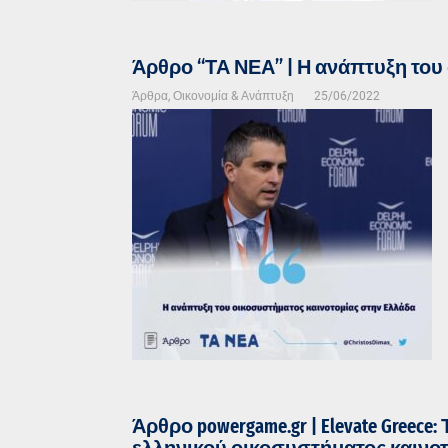
Άρθρο “ΤΑ ΝΕΑ” | Η ανάπτυξη του
Άρθρα
,
Οικονομία & Ανάπτυξη
25/06/2022
Άρθρο powergame.gr | Elevate Gree