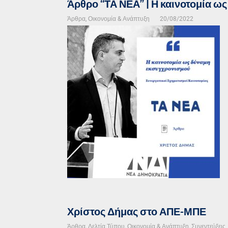
Άρθρο “ΤΑ ΝΕΑ” | Η καινοτομία ω
Άρθρα
,
Οικονομία & Ανάπτυξη
20/08/2022
Χρίστος Δήμας στο ΑΠΕ-ΜΠΕ
Άρθρα
,
Δελτία Τύπου
,
Οικονομία & Ανάπτυξη
,
Συνεντεύξεις