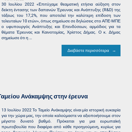
30 Ιουλίου 2022 «Επιτύχαμε θεαματική ετήσια αύξηση στον
δείκτη έντασης των δαπανών Έρευνας και Ανάπτυξης (R&D) της
τάξεως του 17,2%, που αποτελεί την καλύτερη επίδοση των
τελευταίων 10 ετών», όπως σημείωσε σε δηλώσεις στο ΑΠΕ-ΜΠΕ
ο υφυπουργός Ανάπτυξης και Επενδύσεων, αρμόδιος για τα
θέματα Έρευνας και Καινοτομίας, Χρίστος Δήμας. Ο κ. Δήμας
σημείωσε ότι η …
Διαβάστε περισσότερα
 Ταμείου Ανάκαμψης στην έρευνα
13 Ιουλίου 2022 Το Ταμείο Ανάκαμψης είναι μία ιστορική ευκαιρία
για την χώρα μας, την οποία καλούμαστε να αξιοποιήσουμε στον
μέγιστο δυνατό βαθμό. Πρόκειται για μια ευρωπαϊκή
πρωτοβουλία που διαφέρει από κάθε προηγούμενη, κυρίως για