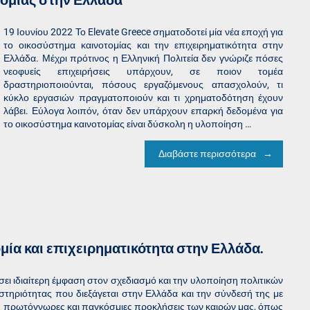
τομίας στην Ελλάδα
19 Ιουνίου 2022 Το Elevate Greece σηματοδοτεί μία νέα εποχή για
το οικοσύστημα καινοτομίας και την επιχειρηματικότητα στην
Ελλάδα. Μέχρι πρότινος η Ελληνική Πολιτεία δεν γνώριζε πόσες
νεοφυείς επιχειρήσεις υπάρχουν, σε ποιον τομέα
δραστηριοποιούνται, πόσους εργαζόμενους απασχολούν, τι
κύκλο εργασιών πραγματοποιούν και τι χρηματοδότηση έχουν
λάβει. Εύλογα λοιπόν, όταν δεν υπάρχουν επαρκή δεδομένα για
το οικοσύστημα καινοτομίας είναι δύσκολη η υλοποίηση …
Διαβάστε περισσότερα
μία και επιχειρηματικότητα στην Ελλάδα.
ώσει ιδιαίτερη έμφαση στον σχεδιασμό και την υλοποίηση πολιτικών
στηριότητας που διεξάγεται στην Ελλάδα και την σύνδεσή της με
 τις πρωτόγνωρες και παγκόσμιες προκλήσεις των καιρών μας, όπως