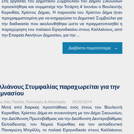
Στις εργασίες του Δημοτικού Συμβουλίου του Δήμου Σικυωνίων
προσκλήθηκε και συμμετείχε την Τετάρτη 4 Ιουνίου ο Βουλευτής
Κορινθίας Χρίστος Δήμας. Η παρουσία του Χρίστου Δήμα ήταν
προγραμματισμένη για να ενημερώσει το Δημοτικό Συμβούλιο για
την διαδικασία που ακολουθήθηκε ώστε να πραγματοποιηθεί η
παραχώρηση του παλαιού Ειρηνοδικείου στους Καλλιάνους, από
την Εταιρεία Ακινήτων Δημοσίου, για την …
Διαβάστε περισσότερα
λλιάνους Στυμφαλίας παραχωρείται για την
υμνασίου
ία
,
Νέα
,
Παιδεία, Πολιτισμός & Αθλητισμός
29/05/2014
Μετά από διαρκείς προσπάθειες ενός έτους του Βουλευτή
Κορινθίας Χρίστου Δήμα σε συνεννόηση με τον Δήμο Σικυωνίων,
την Διεύθυνση Πρωτοβάθμιας και την Διεύθυνση Δευτεροβάθμιας
Εκπαίδευσης του Νομού Κορινθίας και τον εκπαιδευτικό
Παναγιώτη Μπρίλλη, το παλαιό Ειρηνοδικείο στους Καλλιάνους