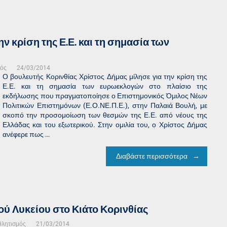
ην κρίση της Ε.Ε. και τη σημασία των
μός
24/03/2014
Ο βουλευτής Κορινθίας Χρίστος Δήμας μίλησε για την κρίση της
Ε.Ε. και τη σημασία των ευρωεκλογών στο πλαίσιο της
εκδήλωσης που πραγματοποίησε ο Επιστημονικός Όμιλος Νέων
Πολιτικών Επιστημόνων (Ε.Ο.ΝΕ.Π.Ε.), στην Παλαιά Βουλή, με
σκοπό την προσομοίωση των θεσμών της Ε.Ε. από νέους της
Ελλάδας και του εξωτερικού. Στην ομιλία του, ο Χρίστος Δήμας
ανέφερε πως …
Διαβάστε περισσότερα
ύ Λυκείου στο Κιάτο Κορινθίας
θλητισμός
21/03/2014