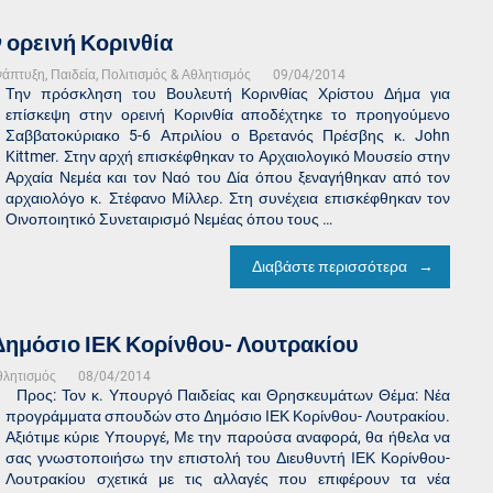
ορεινή Κορινθία
νάπτυξη
,
Παιδεία, Πολιτισμός & Αθλητισμός
09/04/2014
Την πρόσκληση του Βουλευτή Κορινθίας Χρίστου Δήμα για
επίσκεψη στην ορεινή Κορινθία αποδέχτηκε το προηγούμενο
Σαββατοκύριακο 5-6 Απριλίου ο Βρετανός Πρέσβης κ. John
Kittmer. Στην αρχή επισκέφθηκαν το Αρχαιολογικό Μουσείο στην
Αρχαία Νεμέα και τον Ναό του Δία όπου ξεναγήθηκαν από τον
αρχαιολόγο κ. Στέφανο Μίλλερ. Στη συνέχεια επισκέφθηκαν τον
Οινοποιητικό Συνεταιρισμό Νεμέας όπου τους …
Διαβάστε περισσότερα
ημόσιο ΙΕΚ Κορίνθου- Λουτρακίου
θλητισμός
08/04/2014
Προς: Τον κ. Υπουργό Παιδείας και Θρησκευμάτων Θέμα: Νέα
προγράμματα σπουδών στο Δημόσιο ΙΕΚ Κορίνθου- Λουτρακίου.
Αξιότιμε κύριε Υπουργέ, Με την παρούσα αναφορά, θα ήθελα να
σας γνωστοποιήσω την επιστολή του Διευθυντή ΙΕΚ Κορίνθου-
Λουτρακίου σχετικά με τις αλλαγές που επιφέρουν τα νέα