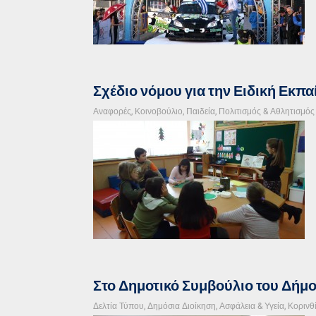
Σχέδιο νόμου για την Ειδική Εκπ
Αναφορές
,
Κοινοβούλιο
,
Παιδεία, Πολιτισμός & Αθλητισμός
Στο Δημοτικό Συμβούλιο του Δήμ
Δελτία Τύπου
,
Δημόσια Διοίκηση, Ασφάλεια & Υγεία
,
Κορινθ