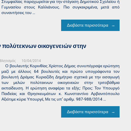
Στυμφαλίας παραχωρείται για την στέγαση Δημοτικού Σχολείου ή
Γυμνασίου στους Καλλιάνους. Πιο συγκεκριμένα, μετά από
συναντήσεις του …
Διαβάστε περισσότερα
ν πολύτεκνων οικογενειών στην
Αθλητισμός
10/04/2014
Ο βουλευτής Κορινθίας Χρίστος Δήμας συνυπέγραψε ερώτηση
μαζί με άλλους 64 βουλευτές και πρώτο υπογράφοντα τον
βουλευτή Δράμας Κυριαζίδη Δημήτριο σχετικά με την εισαγωγή
των μελών πολύτεκνων οικογενειών στην τριτοβάθμια
εκπαίδευση. Η ερώτηση αναφέρει τα εξής: Προς: Τον Υπουργό
Παιδείας και Θρησκευμάτων κ. Κωνσταντίνο Αρβανιτόπουλο
Αξιότιμε κύριε Υπουργέ, Με τις υπ’ αριθμ. 987-988/2014 …
Διαβάστε περισσότερα