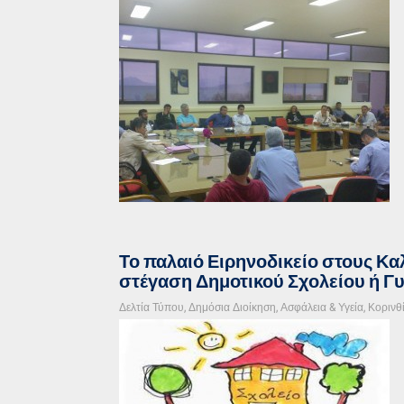
Το παλαιό Ειρηνοδικείο στους Κα
στέγαση Δημοτικού Σχολείου ή Γ
Δελτία Τύπου
,
Δημόσια Διοίκηση, Ασφάλεια & Υγεία
,
Κορινθ