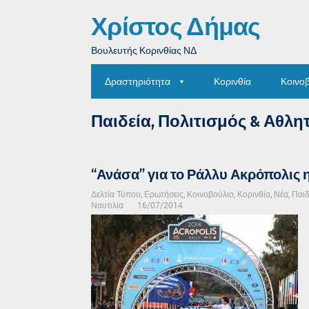
Χρίστος Δήμας
Βουλευτής Κορινθίας ΝΔ
Δραστηριότητα
Κορινθία
Κοινο
Παιδεία, Πολιτισμός & Αθλη
“Ανάσα” για το Ράλλυ Ακρόπολις 
Δελτία Τύπου
,
Ερωτήσεις
,
Κοινοβούλιο
,
Κορινθία
,
Νέα
,
Παιδ
Ναυτιλία
16/07/2014