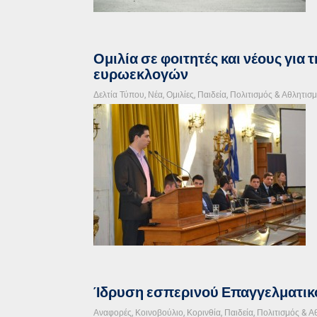
Ομιλία σε φοιτητές και νέους για τ
ευρωεκλογών
Δελτία Τύπου
,
Νέα
,
Ομιλίες
,
Παιδεία, Πολιτισμός & Αθλητισ
Ίδρυση εσπερινού Επαγγελματικο
Αναφορές
,
Κοινοβούλιο
,
Κορινθία
,
Παιδεία, Πολιτισμός & Α