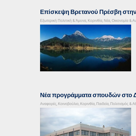
Επίσκεψη Βρετανού Πρέσβη στην 
Εξωτερική Πολιτική & Άμυνα
,
Κορινθία
,
Νέα
,
Οικονομία & Α
Νέα προγράμματα σπουδών στο Δ
Αναφορές
,
Κοινοβούλιο
,
Κορινθία
,
Παιδεία, Πολιτισμός & Α