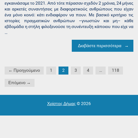
εγκαινιάσαμε το 2021. Από τότε πέρασαν σχεδόν 2 χρόνια, 24 μήνες
και αρκετές συναντήσεις με διαφορετικούς ανθρώπους που είχαν
ένα μόνο κοινό: κάτι ενδιαφέρον να πουν. Με βασικό κριτήριο τις
ιστορίες πραγματικών ανθρώπων –γνωστών και μη– κάθε
εβδομάδα η στήλη φιλοξενούσε τη συνέντευξη κάποιου που είχε να
…
Διαβάστε περισσότερα
Σελιδοποίηση
← Προηγούμενο
1
2
3
4
…
118
άρθρων
Επόμενο →
Χρίστος Δήμας
© 2026