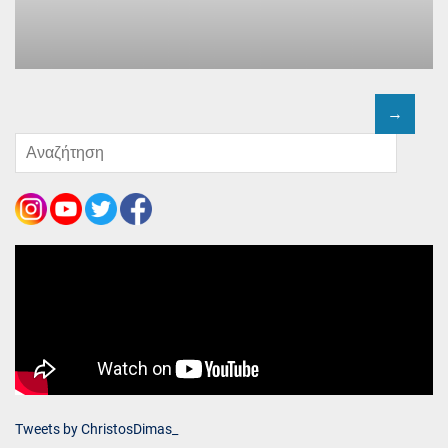
Tweets by ChristosDimas_