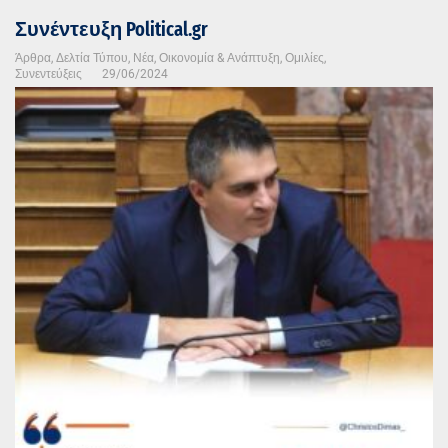
Συνέντευξη Political.gr
Άρθρα
,
Δελτία Τύπου
,
Νέα
,
Οικονομία & Ανάπτυξη
,
Ομιλίες
,
Συνεντεύξεις
29/06/2024