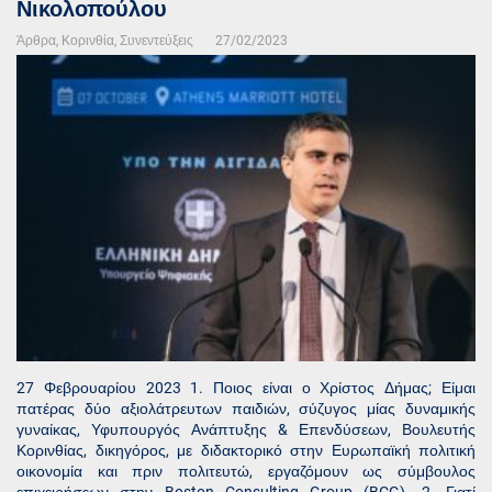
Νικολοπούλου
Άρθρα
,
Κορινθία
,
Συνεντεύξεις
27/02/2023
27 Φεβρουαρίου 2023 1. Ποιος είναι ο Χρίστος Δήμας; Είμαι
πατέρας δύο αξιολάτρευτων παιδιών, σύζυγος μίας δυναμικής
γυναίκας, Υφυπουργός Ανάπτυξης & Επενδύσεων, Βουλευτής
Κορινθίας, δικηγόρος, με διδακτορικό στην Ευρωπαϊκή πολιτική
οικονομία και πριν πολιτευτώ, εργαζόμουν ως σύμβουλος