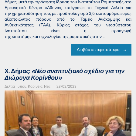
Δήμας, μετά την πρόσφατη ίδρυση του Ινστιτούτου Ρομποτικής στο
Ερευνητικό Κέντρο «Αθηνά», υπέγραψε το Τεχνικό Δελτίο για
την χρηματοδότησή του, με προϋπολογισμό 3,6 εκατομμύρια ευρώ,
αξιοποιώντας πόρους από το Ταμείο Ανάκαμψης και
Ανθεκτικότητας (ΤΑΑ). Κύριος στόχος του νεοσύστατου
Ινστιτούτου είναι η προαγωγή
της επιστήμης και τεχνολογίας της ρομποτικής στην …
Διαβάστε περισσότερα
Χ. Δήμας:
«Νέο αναπτυξιακό σχέδιο για την
Διώρυγα Κορίνθου»
Δελτία Τύπου
,
Κορινθία
,
Νέα
28/02/2023