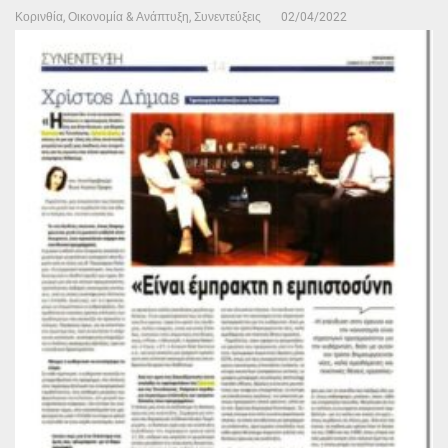
Κορινθία
,
Οικονομία & Ανάπτυξη
,
Συνεντεύξεις
02/04/2022