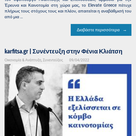
Έρευνα και Καινοτομία στη χώρα μας, το Elevate Greece πέτυχε
πλήρως τους στόχους τους και πλέον, απαιτείται η αναβάθμισή του
από μια …
Διαβάστε περισσότερα
karfitsa.gr | Συνέντευξη στην
Φένια Κλιάτση
Οικονομία & Ανάπτυξη
,
Συνεντεύξεις
09/04/2022