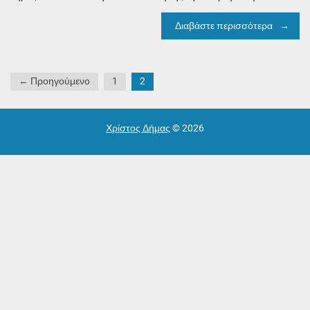
Διαβάστε περισσότερα
Σελιδοποίηση
← Προηγούμενο
1
2
άρθρων
Χρίστος Δήμας
© 2026