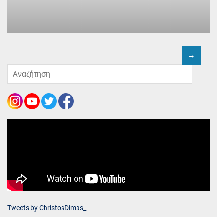
Tweets by ChristosDimas_