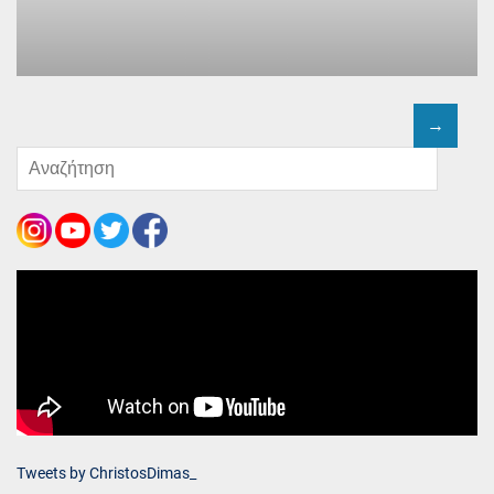
Tweets by ChristosDimas_