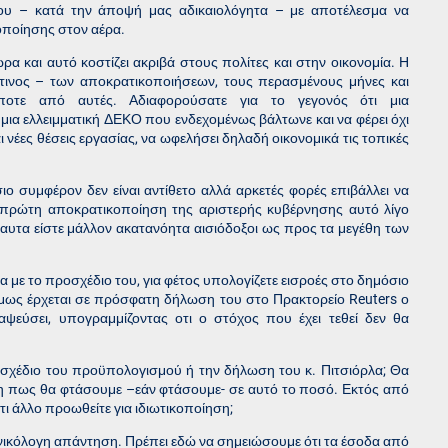
ου – κατά την άποψή μας αδικαιολόγητα – με αποτέλεσμα να
κοποίησης στον αέρα.
ρα και αυτό κοστίζει ακριβά στους πολίτες και στην οικονομία. Η
τινος – των αποκρατικοποιήσεων, τους περασμένους μήνες και
ποτε από αυτές. Αδιαφορούσατε για το γεγονός ότι μια
 μια ελλειμματική ΔΕΚΟ που ενδεχομένως βάλτωνε και να φέρει όχι
 νέες θέσεις εργασίας, να ωφελήσει δηλαδή οικονομικά τις τοπικές
ο συμφέρον δεν είναι αντίθετο αλλά αρκετές φορές επιβάλλει να
 πρώτη αποκρατικοποίηση της αριστερής κυβέρνησης αυτό λίγο
αυτα είστε μάλλον ακατανόητα αισιόδοξοι ως προς τα μεγέθη των
με το προσχέδιο του, για φέτος υπολογίζετε εισροές στο δημόσιο
Όμως έρχεται σε πρόσφατη δήλωση του στο Πρακτορείο Reuters ο
ψεύσει, υπογραμμίζοντας οτι ο στόχος που έχει τεθεί δεν θα
οσχέδιο του προϋπολογισμού ή την δήλωση του κ. Πιτσιόρλα; Θα
ηση πως θα φτάσουμε –εάν φτάσουμε- σε αυτό το ποσό. Εκτός από
τι άλλο προωθείτε για ιδιωτικοποίηση;
νικόλογη απάντηση. Πρέπει εδώ να σημειώσουμε ότι τα έσοδα από