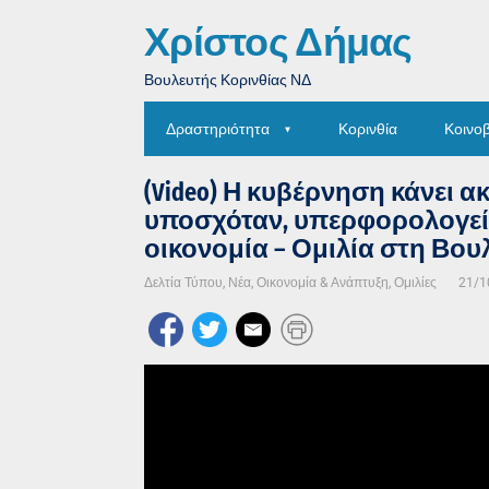
Χρίστος Δήμας
Βουλευτής Κορινθίας ΝΔ
Δραστηριότητα
Κορινθία
Κοινο
(Video) Η κυβέρνηση κάνει α
υποσχόταν, υπερφορολογεί 
οικονομία – Ομιλία στη Βου
Δελτία Τύπου
,
Νέα
,
Οικονομία & Ανάπτυξη
,
Ομιλίες
21/1