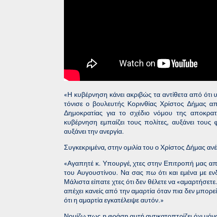
«Η κυβέρνηση κάνει ακριβώς τα αντίθετα από ότι 
τόνισε ο βουλευτής Κορινθίας Χρίστος Δήμας α
Δημοκρατίας για το σχέδιο νόμου της αποκρα
κυβέρνηση εμπαίζει τους πολίτες, αυξάνει τους φ
αυξάνει την ανεργία.
Συγκεκριμένα, στην ομιλία του ο Χρίστος Δήμας ανέ
«Αγαπητέ κ. Υπουργέ, χτες στην Επιτροπή μας απ
του Αυγουστίνου. Να σας πω ότι και εμένα με ενδ
Μάλιστα είπατε χτες ότι δεν θέλετε να «αμαρτήσε
απέχει κανείς από την αμαρτία όταν πια δεν μπορεί 
ότι η αμαρτία εγκατέλειψε αυτόν.»
Νομίζω πως η φράση αυτή αντικατοπτρίζει όχι μόν