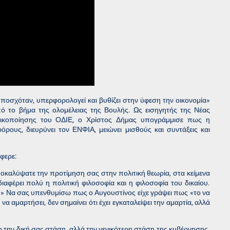
υποσχόταν, υπερφορολογεί και βυθίζει στην ύφεση την οικονομία»
πό το βήμα της ολομέλειας της Βουλής. Ως εισηγητής της Νέας
τικοποίησης του ΟΔΙΕ, ο Χρίστος Δήμας υπογράμμισε πως η
όρους, διευρύνει τον ΕΝΦΙΑ, μειώνει μισθούς και συντάξεις και
φερε:
οκαλύψατε την προτίμηση σας στην πολιτική θεωρία, στα κείμενα
ιαφέρει πολύ η πολιτική φιλοσοφία και η φιλοσοφία του δικαίου.
τε.» Να σας υπενθυμίσω πως ο Αυγουστίνος είχε γράψει πως «το να
να αμαρτήσει, δεν σημαίνει ότι έχει εγκαταλείψει την αμαρτία, αλλά
ο την δική σας στάση, αλλά την γενικότερη στάση της κυβέρνησης.