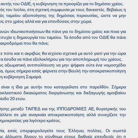
αυτής του ΟΔΙΕ, η κυβέρνηση τα προορίζει για το δημόσιο χρέος.
τον Ιούλιο, στη σχετική συμφωνία με τους δανειστές. Βεβαίως η
νός ταμείου αξιοποίησης της δημόσιας περιουσίας, ώστε να μην
ις στο χρέος αλλά και για επενδύσεις στην χώρα.
ανών ιδιωτικοποιήσεων θα πάνε για το δημόσιο χρέος και ποια για
 επιτυχία η δημιουργία του ταμείου. Τα έσοδα από τον ΟΔΙΕ θα πάνε
ά αεροδρόμια που θα πάνε;
 πότε και τι ακριβώς θα ισχύσει σχετικά με αυτό γιατί για την ώρα
 τα έσοδα να πάνε εξολοκλήρου για την αποπληρωμή του χρέους.
ως αξιωματική αντιπολίτευση να μην ψήφισε ούτε ένα νομοσχέδιο
α, όμως σήμερα εσείς φέρνετε στην Βουλή την αποκρατικοποίηση
ά η κυβέρνηση Σαμαρά.
αι η ίδια με αυτήν που καταγγείλατε στο παρελθόν. Σήμερα
κλειστικού δικαιώματος διοργάνωσης και διεξαγωγής αμοιβαίου
ίοδο 20 ετών.
σης μεταξύ ΤΑΙΠΕΔ και της ΙΠΠΟΔΡΟΜΙΕΣ ΑΕ, θυγατρικής του
λετε σε μία αναγκαία αποκρατικοποίηση αλλά συνεχίζετε την
ημοκρατίας για λιγότερο κράτος.
ία, εσείς υπερφορολογείτε τους Έλληνες πολίτες. Οι σωστά
ις άλλωστε δίνουν το σύνθημα στους διεθνείς επενδυτές ότι η