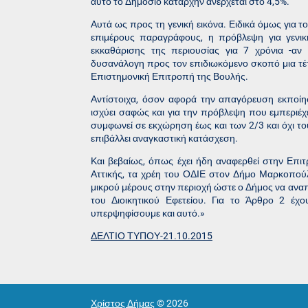
αυτό το Δημόσιο καταρχήν ανέρχεται στο 4,5%.
Αυτά ως προς τη γενική εικόνα. Ειδικά όμως για 
επιμέρους παραγράφους, η πρόβλεψη για γενική
εκκαθάρισης της περιουσίας για 7 χρόνια -αν 
δυσανάλογη προς τον επιδιωκόμενο σκοπό μια τέτο
Επιστημονική Επιτροπή της Βουλής.
Αντίστοιχα, όσον αφορά την απαγόρευση εκποίη
ισχύει σαφώς και για την πρόβλεψη που εμπεριέχ
συμφωνεί σε εκχώρηση έως και των 2/3 και όχι 
επιβάλλει αναγκαστική κατάσχεση.
Και βεβαίως, όπως έχει ήδη αναφερθεί στην Επι
Αττικής, τα χρέη του ΟΔΙΕ στον Δήμο Μαρκοπού
μικρού μέρους στην περιοχή ώστε ο Δήμος να ανα
του Διοικητικού Εφετείου. Για το Άρθρο 2 έχο
υπερψηφίσουμε και αυτό.»
ΔΕΛΤΙΟ ΤΥΠΟΥ-21.10.2015
Χρίστος Δήμας
© 2026