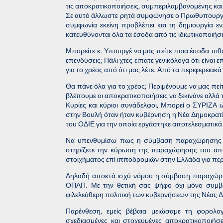
τις αποκρατικοποιήσεις, συμπεριλαμβανομένης και 
Σε αυτό άλλωστε ρητά συμφώνησε ο Πρωθυπουργός 
συμφωνία εκείνη προβλέπει και τη δημιουργία ε
κατευθύνονται όλα τα έσοδα από τις ιδιωτικοποιήσε
Μπορείτε κ. Υπουργέ να μας πείτε ποια έσοδα πιθ
επενδύσεις; Πάλι χτες είπατε γενικόλογα ότι είναι
για το χρέος από ότι μας λέτε. Από τα περιφερειακ
Θα πάνε όλα για το χρέος; Περιμένουμε να μας πείτε
βλέπουμε οι αποκρατικοποιήσεις να ξεκινάνε αλλά
Κυρίες και κύριοι συνάδελφοι, Μπορεί ο ΣΥΡΙΖΑ 
στην Βουλή όταν ήταν κυβέρνηση η Νέα Δημοκρατί
του ΟΔΙΕ για την οποία εργάστηκε αποτελεσματικ
Να υπενθυμίσω πως η σύμβαση παραχώρησης είν
στηρίζετε την κύρωση της παραχώρησης του απο
στοιχήματος επί ιπποδρομιών στην Ελλάδα για περ
Δηλαδή αποκτά ισχύ νόμου η σύμβαση παραχώρη
ΟΠΑΠ. Με την θετική σας ψήφο όχι μόνο συμβάλ
φιλελεύθερη πολιτική των κυβερνήσεων της Νέας Δ
Παρένθεση, εμείς βέβαια μειώσαμε τη φορολογ
σχεδιασμένες και στοχευμένες αποκρατικοποιήσε