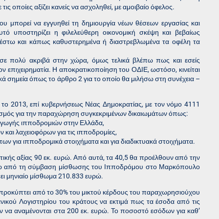
ε τις οποίες αξίζει κανείς να ασχοληθεί, με αμοιβαίο όφελος.
που μπορεί να εγγυηθεί τη δημιουργία νέων θέσεων εργασίας και
ό υποστηρίζει η φιλελεύθερη οικονομική σκέψη και βεβαίως
ι έστω και κάπως καθυστερημένα ή διαστρεβλωμένα τα οφέλη τα
σε πολύ ακριβά στην χώρα, όμως τελικά βλέπω πως και εσείς
ον επιχειρηματία. Η αποκρατικοποίηση του ΟΔΙΕ, ωστόσο, κινείται
κά σημεία όπως το άρθρο 2 για το οποίο θα μιλήσω στη συνέχεια –
 το 2013, επί κυβερνήσεως Νέας Δημοκρατίας, με τον νόμο 4111
ισμός για την παραχώρηση συγκεκριμένων δικαιωμάτων όπως:
ξαγωγής ιπποδρομιών στην Ελλάδα,
ν και λαχειοφόρων για τις ιπποδρομίες,
ων για ιπποδρομικά στοιχήματα και για διαδικτυακά στοιχήματα.
κής αξίας 90 εκ. ευρώ. Από αυτά, τα 40,5 θα προέλθουν από την
υρώ από τη σύμβαση μίσθωσης του Ιπποδρόμου στο Μαρκόπουλο
ι μηνιαίο μίσθωμα 210.833 ευρώ.
προκύπτει από το 30% του μικτού κέρδους του παραχωρησιούχου
ενικού Λογιστηρίου του κράτους να εκτιμά πως τα έσοδα από τις
ύν να αναμένονται στα 200 εκ. ευρώ. Το ποσοστό εσόδων για καθ’