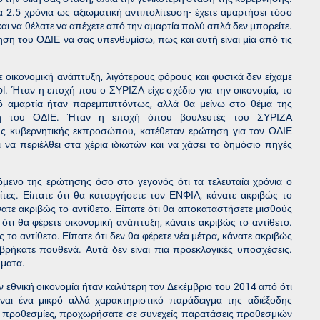
 2.5 χρόνια ως αξιωματική αντιπολίτευση- έχετε αμαρτήσει τόσο
αι να θέλατε να απέχετε από την αμαρτία πολύ απλά δεν μπορείτε.
ίηση του ΟΔΙΕ να σας υπενθυμίσω, πως και αυτή είναι μία από τις
 οικονομική ανάπτυξη, λιγότερους φόρους και φυσικά δεν είχαμε
ol. Ήταν η εποχή που ο ΣΥΡΙΖΑ είχε σχέδιο για την οικονομία, το
 αμαρτία ήταν παρεμπιπτόντως, αλλά θα μείνω στο θέμα της
ηση του ΟΔΙΕ. Ήταν η εποχή όπου βουλευτές του ΣΥΡΙΖΑ
ης κυβερνητικής εκπροσώπου, κατέθεταν ερώτηση για τον ΟΔΙΕ
 να περιέλθει στα χέρια ιδιωτών και να χάσει το δημόσιο πηγές
μενο της ερώτησης όσο στο γεγονός ότι τα τελευταία χρόνια ο
τες. Είπατε ότι θα καταργήσετε τον ΕΝΦΙΑ, κάνατε ακριβώς το
άνατε ακριβώς το αντίθετο. Είπατε ότι θα αποκαταστήσετε μισθούς
ε ότι θα φέρετε οικονομική ανάπτυξη, κάνατε ακριβώς το αντίθετο.
ς το αντίθετο. Είπατε ότι δεν θα φέρετε νέα μέτρα, κάνατε ακριβώς
 βρήκατε πουθενά. Αυτά δεν είναι πια προεκλογικές υποσχέσεις.
ήματα.
ν εθνική οικονομία ήταν καλύτερη τον Δεκέμβριο του 2014 από ότι
ναι ένα μικρό αλλά χαρακτηριστικό παράδειγμα της αδιέξοδης
 προθεσμίες, προχωρήσατε σε συνεχείς παρατάσεις προθεσμιών