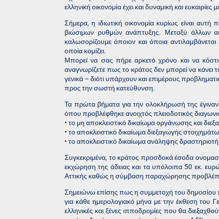
ελληνική οικονομία έχει και δυναμική και ευκαιρίες μ
Σήμερα, η ιδιωτική οικονομία κυρίως είναι αυτή 
βιώσιμων ρυθμών ανάπτυξης. Μεταξύ άλλων αυτ
καλωσορίζουμε όποιον και όποια αντιλαμβάνετα
οποία κομίζει.
Μπορεί να σας πήρε αρκετό χρόνο και να κόστι
αναγνωρίζετε πως το κράτος δεν μπορεί να κάνει τ
γενικά – διότι υπάρχουν και επιμέρους προβληματι
προς την σωστή κατεύθυνση.
Τα πρώτα βήματα για την ολοκλήρωσή της έγιναν
όπου προβλέφθηκε ανοιχτός πλειοδοτικός διαγων
• το μη αποκλειστικό δικαίωμα οργάνωσης και διε
• το αποκλειστικό δικαίωμα διεξαγωγής στοιχημάτω
• το αποκλειστικό δικαίωμα ανάληψης δραστηριοτήτ
Συγκεκριμένα, το κράτος προσδοκά έσοδα ονομαστι
εκχώρηση της άδειας και τα υπόλοιπα 50 εκ. ε
Αττικής καθώς η σύμβαση παραχώρησης προβλέπε
Σημειώνω επίσης πως η συμμετοχή του δημοσίου 
για κάθε ημερολογιακό μήνα με την έκθεση του Γ
ελληνικές και ξένες ιπποδρομίες που θα διεξαχθο