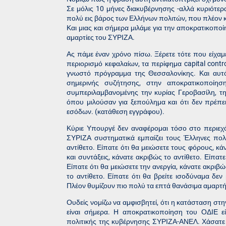
Σε μόλις 10 μήνες διακυβέρνησης -αλλά κυριότερα
πολύ εις βάρος των Ελλήνων πολιτών, που πλέον κ
Και μιας και σήμερα μιλάμε για την αποκρατικοπο
αμαρτίες του ΣΥΡΙΖΑ.
Ας πάμε έναν χρόνο πίσω. Ξέρετε τότε που είχαμε
περιορισμό κεφαλαίων, τα περίφημα capital contr
γνωστό πρόγραμμα της Θεσσαλονίκης. Και αυτό
σημερινής συζήτησης, στην αποκρατικοποί
συμπεριλαμβανομένης την κυρίας Γεροβασίλη, τ
όπου μιλούσαν για ξεπούλημα και ότι δεν πρέπει
εσόδων. (κατάθεση εγγράφου).
Κύριε Υπουργέ δεν αναφέρομαι τόσο στο περιεχό
ΣΥΡΙΖΑ συστηματικά εμπαίζει τους Έλληνες πολί
αντίθετο. Είπατε ότι θα μειώσετε τους φόρους, κ
και συντάξεις, κάνατε ακριβώς το αντίθετο. Είπατ
Είπατε ότι θα μειώσετε την ανεργία, κάνατε ακριβώ
το αντίθετο. Είπατε ότι θα βρείτε ισοδύναμα δεν
Πλέον θυμίζουν πιο πολύ τα επτά θανάσιμα αμαρτ
Ουδείς νομίζω να αμφισβητεί, ότι η κατάσταση στη
είναι σήμερα. Η αποκρατικοποίηση του ΟΔΙΕ εί
πολιτικής της κυβέρνησης ΣΥΡΙΖΑ-ΑΝΕΛ. Χάσατε