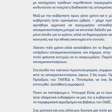
με κατάχρηση πράξεων νομοθετικού περιεχομέν
κινδυνεύσει να τιναχτεί η διαδικασία της αποκρατι
Μαζί με την κυβέρνηση όμως χάνει χρόνο και η χώ
κυβέρνηση ήταν ορκισμένος εχθρός – μέχρι πρό
αρνήθηκε εμμονικά να προχωρήσει οποιαδή
αποκρατικοποίηση μπορεί να αποτελεί διέξοδο για
μόνο έσοδα για το κράτος αλλά να δημιουργήσει και
κοινωνίες και την εθνική οικονομία στο σύνολο.
Χάσατε πάλι χρόνο αλλά καταλάβατε ότι το δημόσι
υπάρξουν αποκρατικοποιήσεις και σήμερα, στην
πολύ φαίνεται ευτυχώς να το αναγνωρίζετε. Παρόλ
αποκρατικοποιήσεων.
Στα έσοδα του τακτικού προϋπολογισμού, σύμφωνα 
από τις αποκρατικοποιήσεις ύψους 2 δις ευρώ. 
Πρόεδρος του ΤΑΙΠΕΔ κ. Πιτσιόρλας να σας δια
επιτευχθεί. (κατάθεση εγγράφου).
Ποιον να πιστέψουμε κ. Υπουργέ; Εσάς με το πρ
ήταν εξαιρετικά ενδιαφέρον να μας πει η κυβέρν
τα περιφερειακά αεροδρόμια και βεβαίως τον ΟΔΙΕ, 
Σας ρώτησα και χτες αλλά μου δώσατε μία πολύ γε