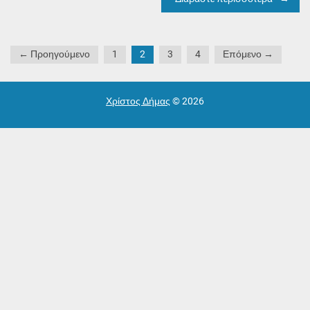
Σελιδοποίηση
← Προηγούμενο
1
2
3
4
Επόμενο →
άρθρων
Χρίστος Δήμας
© 2026