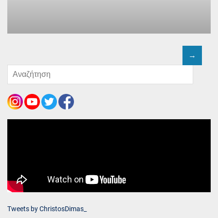
Tweets by ChristosDimas_