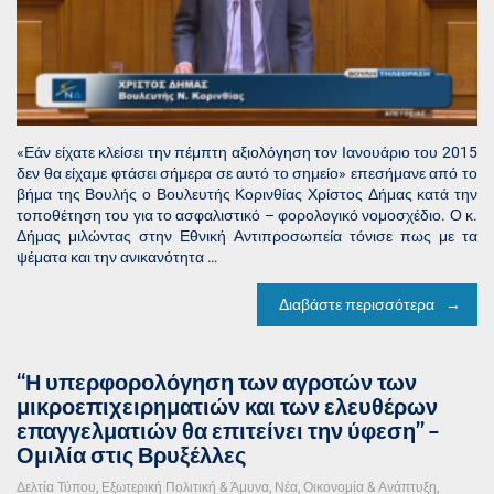
«Εάν είχατε κλείσει την πέμπτη αξιολόγηση τον Ιανουάριο του 2015
δεν θα είχαμε φτάσει σήμερα σε αυτό το σημείο» επεσήμανε από το
βήμα της Βουλής ο Βουλευτής Κορινθίας Χρίστος Δήμας κατά την
τοποθέτηση του για το ασφαλιστικό – φορολογικό νομοσχέδιο. Ο κ.
Δήμας μιλώντας στην Εθνική Αντιπροσωπεία τόνισε πως με τα
ψέματα και την ανικανότητα …
Διαβάστε περισσότερα
“Η υπερφορολόγηση των αγροτών των
μικροεπιχειρηματιών και των ελευθέρων
επαγγελματιών θα επιτείνει την ύφεση” –
Ομιλία στις Βρυξέλλες
Δελτία Τύπου
,
Εξωτερική Πολιτική & Άμυνα
,
Νέα
,
Οικονομία & Ανάπτυξη
,